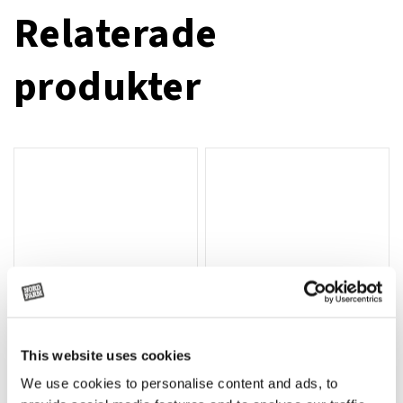
Relaterade
produkter
This website uses cookies
T-shirt Avant barn grön 92 cm
T-shirt Avant barn grön 104-110
Lägg till i varukorg
We use cookies to personalise content and ads, to
cm