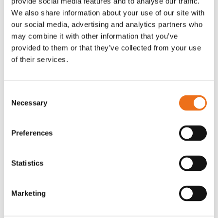
provide social media features and to analyse our traffic.
G0007
We also share information about your use of our site with
G0010
our social media, advertising and analytics partners who
90
kr
90
kr
(ex. moms)
(ex. moms)
may combine it with other information that you’ve
provided to them or that they’ve collected from your use
of their services.
Consent
Necessary
Selection
Preferences
Statistics
T-shirt grå xl med
T-shirt svart 2xl med avant-
Lägg till i varukorg
stämpellogotyp Avant
stämpellogotyp
Marketing
G0329
G0324
260
kr
260
kr
(ex. moms)
(ex. moms)