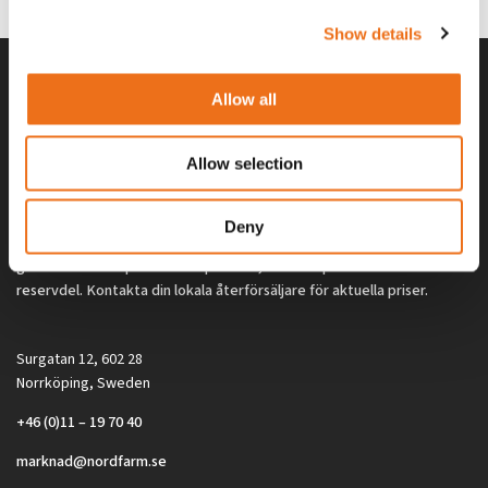
Show details
Allow all
Allow selection
Deny
Alla priser på tillbehör och tillval gäller vid köp av ny maskin. Priserna
gäller inte vid köp av enskild produkt, till exempel
reservdel. Kontakta din lokala återförsäljare för aktuella priser.
Surgatan 12, 602 28
Norrköping, Sweden
+46 (0)11 – 19 70 40
marknad@nordfarm.se