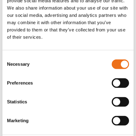
provide social media features and to analyse our traffic.
G0007
We also share information about your use of our site with
G0010
our social media, advertising and analytics partners who
90
kr
90
kr
(ex. moms)
(ex. moms)
may combine it with other information that you’ve
provided to them or that they’ve collected from your use
of their services.
Consent
Necessary
Selection
Preferences
Statistics
T-shirt grå xl med
T-shirt svart 2xl med avant-
Lägg till i varukorg
stämpellogotyp Avant
stämpellogotyp
Marketing
G0329
G0324
260
kr
260
kr
(ex. moms)
(ex. moms)