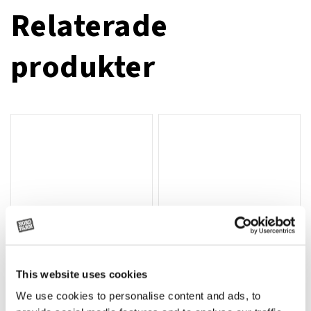
Relaterade
produkter
This website uses cookies
T-shirt Avant barn grön 92 cm
T-shirt Avant barn grön 104-110
Lägg till i varukorg
We use cookies to personalise content and ads, to
cm