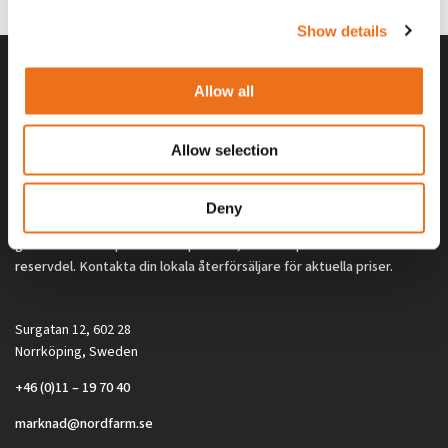
Show details
Allow all
Allow selection
Deny
Alla priser på tillbehör och tillval gäller vid köp av ny maskin. Priserna
gäller inte vid köp av enskild produkt, till exempel
reservdel. Kontakta din lokala återförsäljare för aktuella priser.
Surgatan 12, 602 28
Norrköping, Sweden
+46 (0)11 – 19 70 40
marknad@nordfarm.se