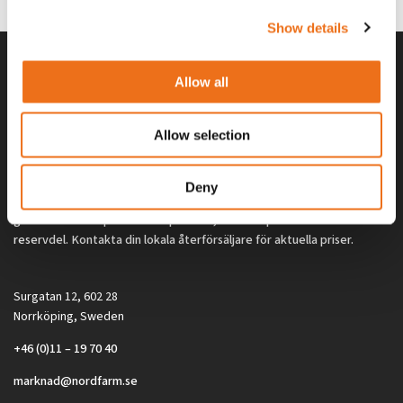
Show details
Allow all
Allow selection
Deny
Alla priser på tillbehör och tillval gäller vid köp av ny maskin. Priserna
gäller inte vid köp av enskild produkt, till exempel
reservdel. Kontakta din lokala återförsäljare för aktuella priser.
Surgatan 12, 602 28
Norrköping, Sweden
+46 (0)11 – 19 70 40
marknad@nordfarm.se