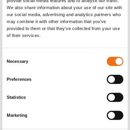
provide social media features and to analyse our traffic.
G0007
We also share information about your use of our site with
G0010
our social media, advertising and analytics partners who
90
kr
90
kr
(ex. moms)
(ex. moms)
may combine it with other information that you’ve
provided to them or that they’ve collected from your use
of their services.
Consent
Necessary
Selection
Preferences
Statistics
T-shirt grå xl med
T-shirt svart 2xl med avant-
Lägg till i varukorg
stämpellogotyp Avant
stämpellogotyp
Marketing
G0329
G0324
260
kr
260
kr
(ex. moms)
(ex. moms)