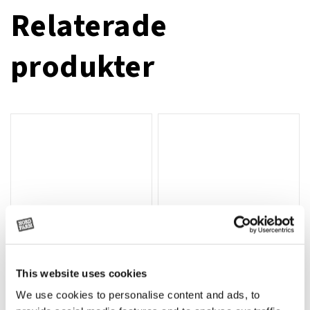
Relaterade
produkter
This website uses cookies
T-shirt Avant barn grön 92 cm
T-shirt Avant barn grön 104-110
Lägg till i varukorg
We use cookies to personalise content and ads, to
cm