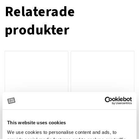
Relaterade
produkter
This website uses cookies
T-shirt Avant barn grön 92 cm
T-shirt Avant barn grön 104-110
Lägg till i varukorg
We use cookies to personalise content and ads, to
cm