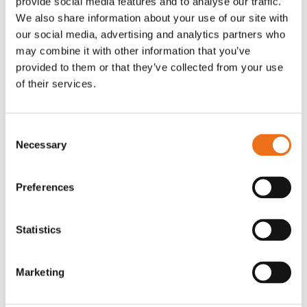
provide social media features and to analyse our traffic.
G0007
We also share information about your use of our site with
G0010
our social media, advertising and analytics partners who
90
kr
90
kr
(ex. moms)
(ex. moms)
may combine it with other information that you’ve
provided to them or that they’ve collected from your use
of their services.
Consent
Necessary
Selection
Preferences
Statistics
T-shirt grå xl med
T-shirt svart 2xl med avant-
Lägg till i varukorg
stämpellogotyp Avant
stämpellogotyp
Marketing
G0329
G0324
260
kr
260
kr
(ex. moms)
(ex. moms)