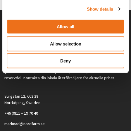
Show details
Allow all
Allow selection
Deny
Alla priser på tillbehör och tillval gäller vid köp av ny maskin. Priserna
gäller inte vid köp av enskild produkt, till exempel
reservdel. Kontakta din lokala återförsäljare för aktuella priser.
Surgatan 12, 602 28
Norrköping, Sweden
+46 (0)11 – 19 70 40
marknad@nordfarm.se