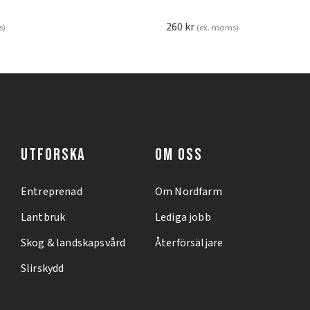
260
kr
s)
(ex. moms)
UTFORSKA
OM OSS
Entreprenad
Om Nordfarm
Lantbruk
Lediga jobb
Skog & landskapsvård
Återförsäljare
Slirskydd