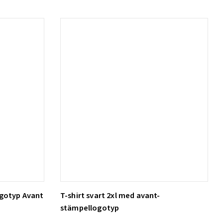
ogotyp Avant
T-shirt svart 2xl med avant-
Lägg till i varukorg
stämpellogotyp