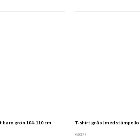
nt barn grön 104-110 cm
T-shirt grå xl med stämpell
ill i varukorg
Lägg till i varukorg
G0329