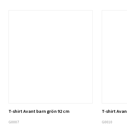
T-shirt Avant barn grön 92 cm
T-shirt Ava
Lägg t
G0007
G0010