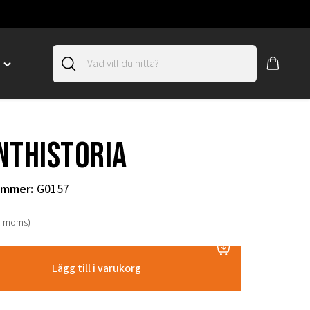
D
Toggle
"SLIRSKYDD"
menu
"
nthistoria
ummer
:
G0157
. moms)
Lägg till i varukorg