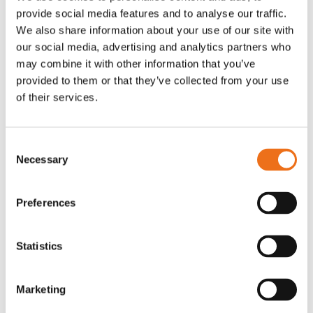
provide social media features and to analyse our traffic.
Rotor, komplett med slagor
Grön truckknapp
Lägg till i varukorg
We also share information about your use of our site with
our social media, advertising and analytics partners who
OR80013456G
A00220
may combine it with other information that you’ve
35 730
kr
530
kr
(ex. moms)
(ex. moms)
provided to them or that they’ve collected from your use
of their services.
Consent
Necessary
Selection
Preferences
Statistics
Excidor Spakstyrning inkl 4-
Rotor teeth 8t/6k 7.5Gr/8 R6/14
Lägg till i varukorg
finger spakställ
Marketing
969.1865
SYU00010