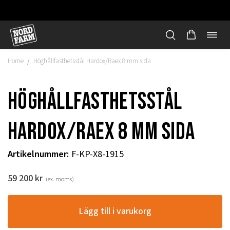
Öppn
Hoppa
navi
till
Home
Höghållfasthetsstål Hardox/Raex 8 mm sida
/
innehåll
Höghållfasthetsstål
Hardox/Raex 8 mm sida
Artikelnummer
:
F-KP-X8-1915
59 200
kr
(ex. moms)
"
Lägg till i varukorg