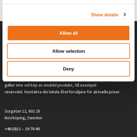
0
kr
2 692
kr
(ex. moms)
(ex. moms)
Show details
Allow all
Allow selection
Deny
Alla priser på tillbehör och tillval gäller vid köp av ny maskin. Priserna
gäller inte vid köp av enskild produkt, till exempel
reservdel. Kontakta din lokala återförsäljare för aktuella priser.
Surgatan 12, 602 28
Norrköping, Sweden
+46 (0)11 – 19 70 40