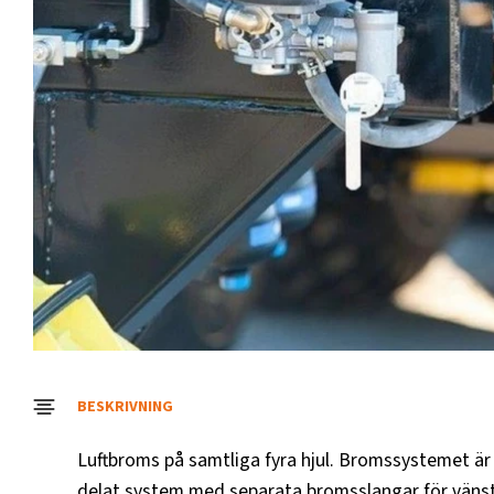
BESKRIVNING
Luftbroms på samtliga fyra hjul. Bromssystemet är e
delat system med separata bromsslangar för vänster