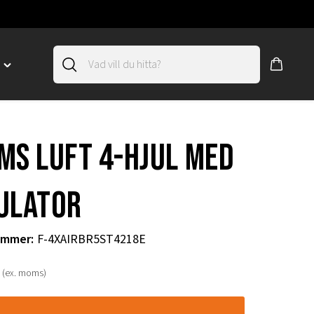
D
Toggle
"SLIRSKYDD"
menu
"
ms luft 4-hjul med
ulator
ummer
:
F-4XAIRBR5ST4218E
(ex. moms)