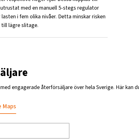
 utrustat med en manuell 5-stegs regulator
asten i fem olika nivåer. Detta minskar risken
ill lägre slitage.
äljare
g med engagerade återförsäljare över hela Sverige. Här kan d
e Maps