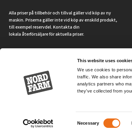
Alla priser på tillbehör och tillval gäller vid köp av ny
maskin. Priserna gäller inte vid köp av enskild produkt,
till exempel reservdel. Kontakta din
lokala återförsäljare för aktuella priser.
Surgatan 12, 602 28
Norrköping, Sweden
This website uses cookie
We use cookies to personal
+46 (0)11 – 19 70 40
traffic. We also share info
marknad@nordfarm.se
analytics partners who may
they’ve collected from your
Consent
Necessary
Selection