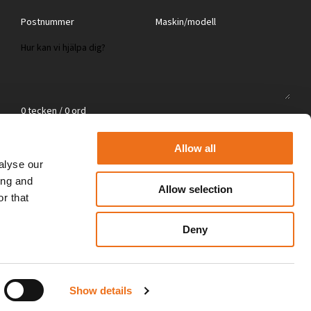
0 tecken / 0 ord
Jag godkänner
integritetspolicyn
*
Allow all
alyse our
Skicka
ing and
Allow selection
r that
Deny
Show details