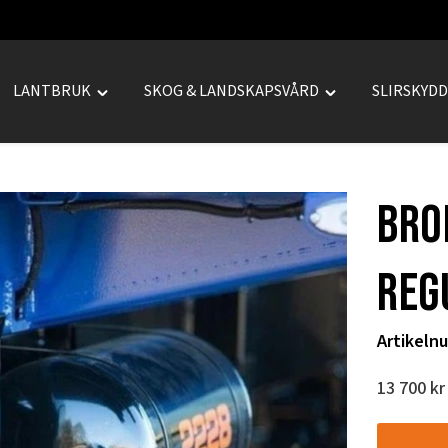
LANTBRUK
SKOG & LANDSKAPSVÅRD
SLIRSKYD
le
Toggle
Toggle
REPRENAD"
"LANTBRUK"
"SKOG
u
menu
&
LANDSKAPSVÅRD
Bro
menu
reg
Artikeln
13 700
kr