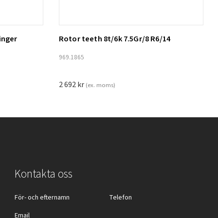
inger
Rotor teeth 8t/6k 7.5Gr/8 R6/14
Lägg till i varukorg
969.1865
2 692
kr
(ex. moms)
Kontakta oss