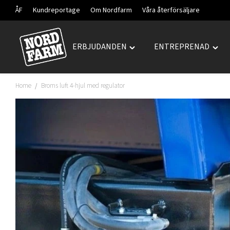
ÅF
Kundreportage
Om Nordfarm
Våra återförsäljare
ERBJUDANDEN
ENTREPRENAD
Hoppa
Toggle
Togg
till
"ERBJUDANDEN"
"ENT
innehåll
menu
men
Home
Broms luft 4-hjul med regulator
/