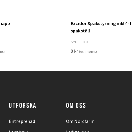
knapp
Excidor Spakstyrning inkl 4-f
ill i varukorg
Lägg till i varukorg
spakställ
SYU00010
0
kr
ms)
(ex. moms)
UTFORSKA
OM OSS
Entreprenad
Om Nordfarm