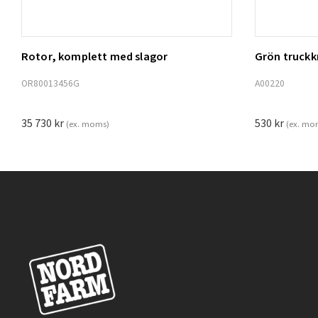
Rotor, komplett med slagor
Grön truck
Lägg t
OR80013456G
A00220
35 730
kr
530
kr
(ex. moms)
(ex. mo