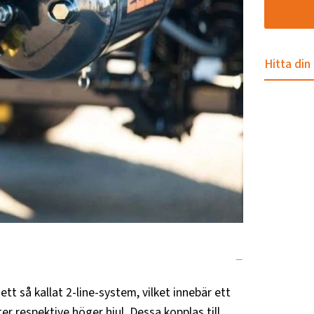
Hitta din
tt så kallat 2-line-system, vilket innebär ett
 respektive höger hjul. Dessa kopplas till