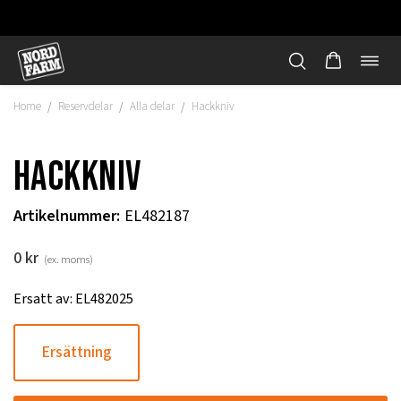
Öppn
Hoppa
navi
till
Home
Reservdelar
Alla delar
Hackkniv
/
/
/
innehåll
Hackkniv
Artikelnummer
:
EL482187
0
kr
(ex. moms)
Ersatt av: EL482025
Ersättning
"