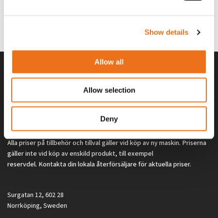
Lägg till i varukorg
969.1865
969.1864
2 692
kr
2 692
kr
Show details
(ex. moms)
(ex. moms)
Allow all
Allow selection
Deny
Alla priser på tillbehör och tillval gäller vid köp av ny maskin. Priserna
gäller inte vid köp av enskild produkt, till exempel
reservdel. Kontakta din lokala återförsäljare för aktuella priser.
Surgatan 12, 602 28
Norrköping, Sweden