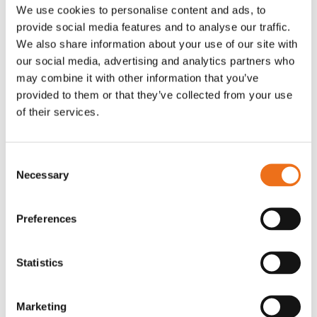
We use cookies to personalise content and ads, to
provide social media features and to analyse our traffic.
We also share information about your use of our site with
our social media, advertising and analytics partners who
Rotor, komplett med slagor
Grön truckknapp
Lägg till i varukorg
may combine it with other information that you’ve
OR80013456G
A00220
provided to them or that they’ve collected from your use
of their services.
35 730
kr
530
kr
(ex. moms)
(ex. moms)
Consent
Necessary
Selection
Preferences
Statistics
Marketing
Rotor teeth 8t/6k 7.5Gr/8 R6/14
Rotor teeth 8t/6k 0Gr/8 R6/14