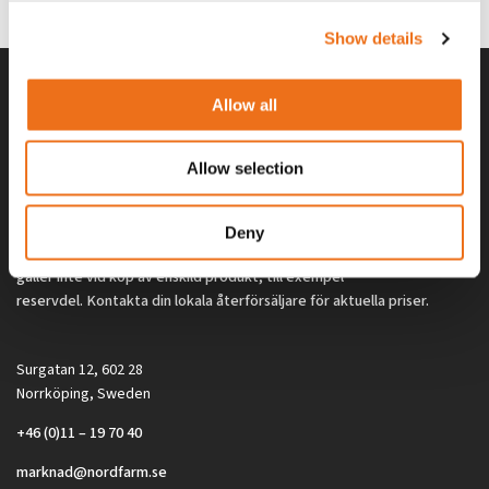
2 692
kr
2 692
kr
(ex. moms)
(ex. moms)
Show details
Allow all
Allow selection
Deny
Alla priser på tillbehör och tillval gäller vid köp av ny maskin. Priserna
gäller inte vid köp av enskild produkt, till exempel
reservdel. Kontakta din lokala återförsäljare för aktuella priser.
Surgatan 12, 602 28
Norrköping, Sweden
+46 (0)11 – 19 70 40
marknad@nordfarm.se