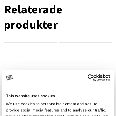
Relaterade
produkter
This website uses cookies
We use cookies to personalise content and ads, to
Rotor, komplett med slagor
Grön truckknapp
Lägg till i varukorg
provide social media features and to analyse our traffic.