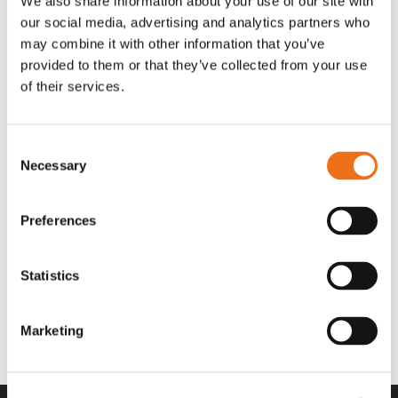
We also share information about your use of our site with
OR80013456G
A00220
our social media, advertising and analytics partners who
35 730
kr
530
kr
(ex. moms)
(ex. moms)
may combine it with other information that you’ve
provided to them or that they’ve collected from your use
of their services.
Consent
Necessary
Selection
Preferences
Statistics
Rotor teeth 8t/6k 7.5Gr/8 R6/14
Rotor teeth 8t/6k 0Gr/8 R6/14
Lägg till i varukorg
969.1865
969.1864
Marketing
2 692
kr
2 692
kr
(ex. moms)
(ex. moms)