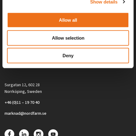
Show details
Allow all
Allow selection
Alla priser på tillbehör och tillval gäller vid köp av ny maskin. Priserna
Deny
gäller inte vid köp av enskild produkt, till exempel
reservdel. Kontakta din lokala återförsäljare för aktuella priser.
Surgatan 12, 602 28
Norrköping, Sweden
+46 (0)11 – 19 70 40
marknad@nordfarm.se