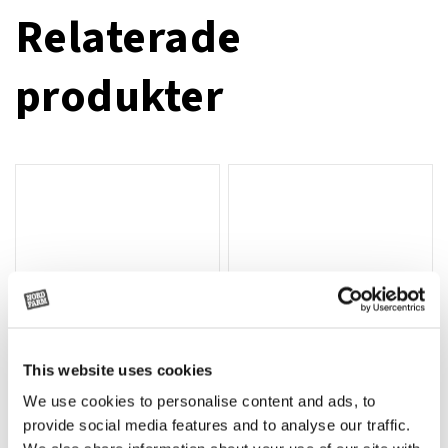
Relaterade
produkter
This website uses cookies
We use cookies to personalise content and ads, to
Rotor, komplett med slagor
Grön truckknapp
Lägg till i varukorg
provide social media features and to analyse our traffic.