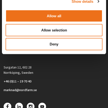
Show details
Allow all
Allow selection
Alla priser på tillbehör och tillval gäller vid köp av ny maskin. Priserna
Deny
gäller inte vid köp av enskild produkt, till exempel
reservdel. Kontakta din lokala återförsäljare för aktuella priser.
Surgatan 12, 602 28
Norrköping, Sweden
+46 (0)11 – 19 70 40
marknad@nordfarm.se