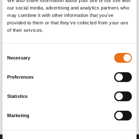
We also share information about your use of our site with
OR80013456G
A00220
our social media, advertising and analytics partners who
35 730
kr
530
kr
(ex. moms)
(ex. moms)
may combine it with other information that you’ve
provided to them or that they’ve collected from your use
of their services.
Consent
Necessary
Selection
Preferences
Statistics
Rotor teeth 8t/6k 7.5Gr/8 R6/14
Rotor teeth 8t/6k 0Gr/8 R6/14
Lägg till i varukorg
969.1865
969.1864
Marketing
2 692
kr
2 692
kr
(ex. moms)
(ex. moms)