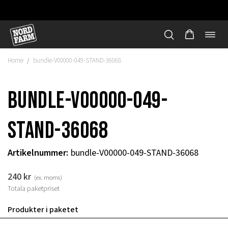
Öppn
Hoppa
navi
till
Home
bundle-V00000-049-STAND-36068
/
innehåll
bundle-V00000-049-
STAND-36068
Artikelnummer
:
bundle-V00000-049-STAND-36068
240
kr
(ex. moms)
Totala paketpriset
"
Produkter i paketet