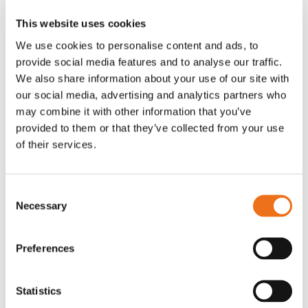
This website uses cookies
We use cookies to personalise content and ads, to
provide social media features and to analyse our traffic.
We also share information about your use of our site with
our social media, advertising and analytics partners who
may combine it with other information that you’ve
Rotor, komplett med slagor
Grön truckknapp
Lägg till i varukorg
provided to them or that they’ve collected from your use
OR80013456G
A00220
of their services.
35 730
kr
530
kr
(ex. moms)
(ex. moms)
Consent
Necessary
Selection
Preferences
Statistics