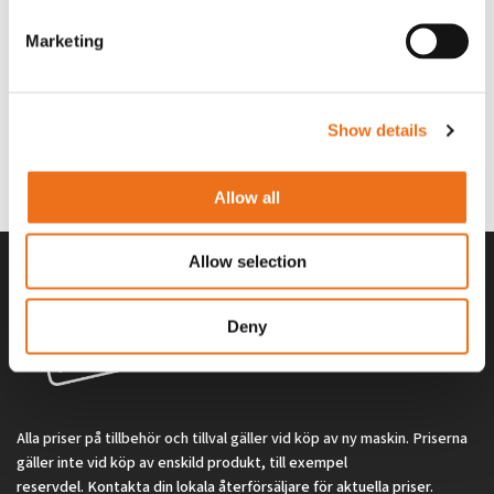
Marketing
Excidor Spakstyrning inkl 4-
Rotor teeth 8t/6k 7.5Gr/8 R6/14
Lägg till i varukorg
finger spakställ
969.1865
Show details
SYU00010
0
kr
2 692
kr
(ex. moms)
(ex. moms)
Allow all
Allow selection
Deny
Alla priser på tillbehör och tillval gäller vid köp av ny maskin. Priserna
gäller inte vid köp av enskild produkt, till exempel
reservdel. Kontakta din lokala återförsäljare för aktuella priser.