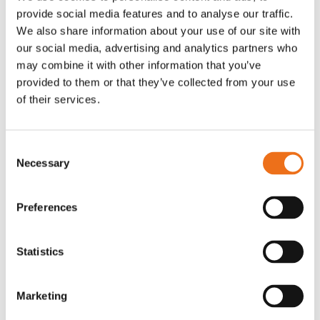
provide social media features and to analyse our traffic.
Rotor, komplett med slagor
Grön truckknapp
Lägg till i varukorg
We also share information about your use of our site with
our social media, advertising and analytics partners who
OR80013456G
A00220
may combine it with other information that you’ve
35 730
kr
530
kr
(ex. moms)
(ex. moms)
provided to them or that they’ve collected from your use
of their services.
Consent
Necessary
Selection
Preferences
Statistics
Excidor Spakstyrning inkl 4-
Rotor teeth 8t/6k 7.5Gr/8 R6/14
Lägg till i varukorg
finger spakställ
Marketing
969.1865
SYU00010