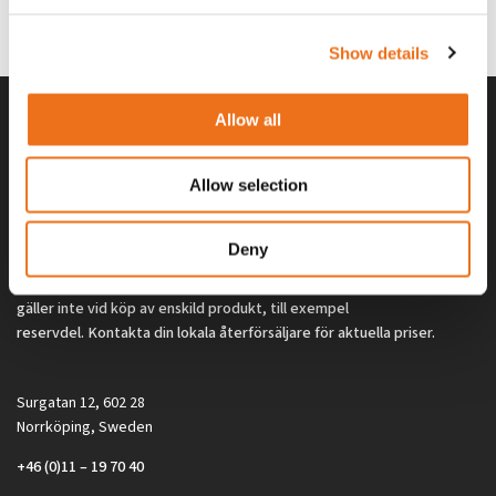
0
kr
2 692
kr
(ex. moms)
(ex. moms)
Show details
Allow all
Allow selection
Deny
Alla priser på tillbehör och tillval gäller vid köp av ny maskin. Priserna
gäller inte vid köp av enskild produkt, till exempel
reservdel. Kontakta din lokala återförsäljare för aktuella priser.
Surgatan 12, 602 28
Norrköping, Sweden
+46 (0)11 – 19 70 40