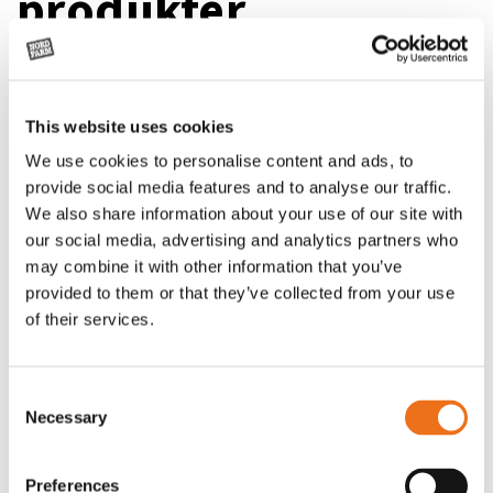
produkter
This website uses cookies
We use cookies to personalise content and ads, to
provide social media features and to analyse our traffic.
We also share information about your use of our site with
our social media, advertising and analytics partners who
may combine it with other information that you’ve
provided to them or that they’ve collected from your use
of their services.
Rotor, komplett med slagor
Grön truckknapp
Lägg till i varukorg
Consent
OR80013456G
A00220
Necessary
Selection
35 730
kr
530
kr
(ex. moms)
(ex. moms)
Preferences