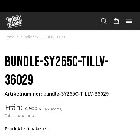
Öppn
Hoppa
navi
till
Home
bundle-SY265C-TILLV-36029
/
innehåll
bundle-SY265C-TILLV-
36029
Artikelnummer
:
bundle-SY265C-TILLV-36029
Från:
4 900
kr
(ex. moms)
Totala paketpriset
"
Produkter i paketet