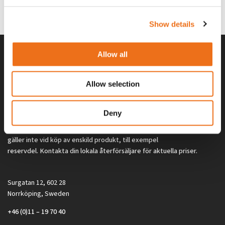
0
kr
2 692
kr
(ex. moms)
(ex. moms)
Show details
Allow all
Allow selection
Deny
Alla priser på tillbehör och tillval gäller vid köp av ny maskin. Priserna
gäller inte vid köp av enskild produkt, till exempel
reservdel. Kontakta din lokala återförsäljare för aktuella priser.
Surgatan 12, 602 28
Norrköping, Sweden
+46 (0)11 – 19 70 40