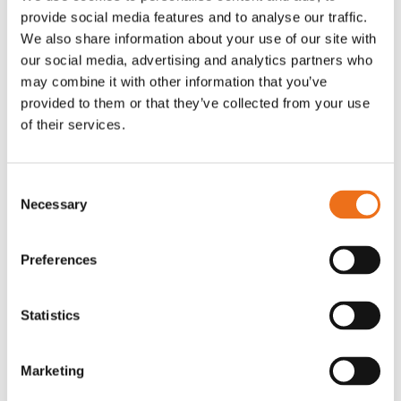
provide social media features and to analyse our traffic.
Rotor, komplett med slagor
Grön truckknapp
Lägg till i varukorg
We also share information about your use of our site with
our social media, advertising and analytics partners who
OR80013456G
A00220
may combine it with other information that you’ve
35 730
kr
530
kr
(ex. moms)
(ex. moms)
provided to them or that they’ve collected from your use
of their services.
Consent
Necessary
Selection
Preferences
Statistics
Excidor Spakstyrning inkl 4-
Rotor teeth 8t/6k 7.5Gr/8 R6/14
Lägg till i varukorg
finger spakställ
Marketing
969.1865
SYU00010