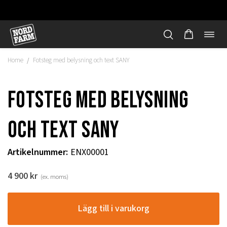
Öppn
Hoppa
navi
till
Home
Fotsteg med belysning och text SANY
/
innehåll
Fotsteg med belysning
och text SANY
Artikelnummer
:
ENX00001
4 900
kr
(ex. moms)
"
Lägg till i varukorg