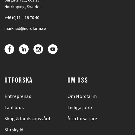
Surgatan 12, 602 28
Norrköping, Sweden
+46 (0)11 – 19 70 40
marknad@nordfarm.se
UTFORSKA
OM OSS
Entreprenad
Om Nordfarm
Lantbruk
Lediga jobb
Skog & landskapsvård
Återförsäljare
Slirskydd