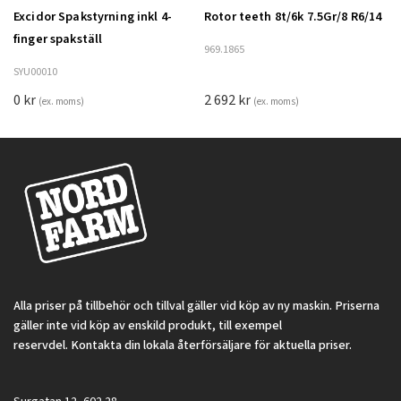
Excidor Spakstyrning inkl 4-
Rotor teeth 8t/6k 7.5Gr/8 R6/14
Lägg till i varukorg
finger spakställ
969.1865
SYU00010
0
kr
2 692
kr
(ex. moms)
(ex. moms)
Alla priser på tillbehör och tillval gäller vid köp av ny maskin. Priserna
gäller inte vid köp av enskild produkt, till exempel
reservdel. Kontakta din lokala återförsäljare för aktuella priser.