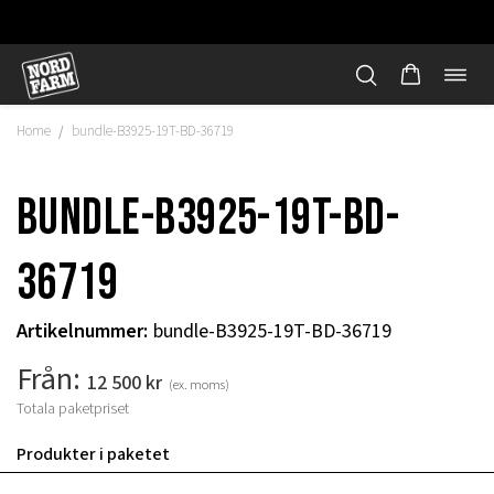
Öppn
Hoppa
navi
till
Home
bundle-B3925-19T-BD-36719
/
innehåll
bundle-B3925-19T-BD-
36719
Artikelnummer
:
bundle-B3925-19T-BD-36719
Från:
12 500
kr
(ex. moms)
Totala paketpriset
"
Produkter i paketet