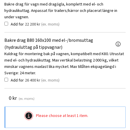
Bakre drag för vagn med dragögla, komplett med el- och
hydraulikuttag. Anpassat för trailers/kärror och placerat längre in
under vagnen.
Add for
22 200
kr
(ex. moms)
Bakre drag B80 160x100 med el-/bromsuttag
(hydrauluttag på tippvagnar)
Kuldrag för montering bak på vagnen, kompatibelt med K80. Utrustat
med el- och hydraulikuttag. Max vertikal belastning 2 000 kg, vilket
minskar vagnens maxlast lika mycket. Max tillåten ekipagelängd i
Sverige: 24 meter.
Add for
26 400
kr
(ex. moms)
0
kr
(ex. moms)
Please choose at least 1 item.