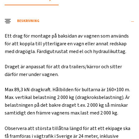
BESKRIVNING
Ett drag för montage på baksidan av vagnen som används
för att koppla till ytterligare en vagn eller annat redskap
med dragögla. Färdigutrustat med el och hydraulikuttag.
Draget är anpassat för att dra trailers/kärror och sitter
därför mer under vagnen.
Max 89,3 kN dragkraft. Hålbilden för bultarna är 160×100 m.
Max. vertikal belastning 2 000 kg (dragkroksbelastning). Är
belastningen på det bakre draget t.ex. 2 000 kg så minskar
samtidigt den främre vagnens max.last med 2 000 kg.
Observera att största tillåtna längd för att ett ekipage ska
få framföras i vägtrafik i Sverige är 24 meter, inklusive