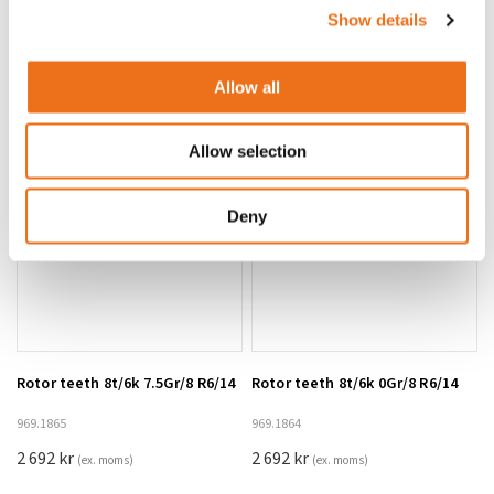
Lägg till i varukorg
Show details
OR80013456G
A00220
35 730
kr
530
kr
(ex. moms)
(ex. moms)
Allow all
Allow selection
Deny
Rotor teeth 8t/6k 7.5Gr/8 R6/14
Rotor teeth 8t/6k 0Gr/8 R6/14
Lägg till i varukorg
969.1865
969.1864
2 692
kr
2 692
kr
(ex. moms)
(ex. moms)