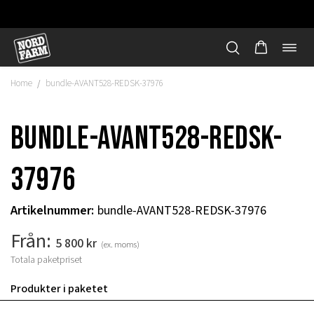
Öppn
Hoppa
navi
till
Home
bundle-AVANT528-REDSK-37976
/
innehåll
bundle-AVANT528-REDSK-
37976
Artikelnummer
:
bundle-AVANT528-REDSK-37976
Från:
5 800
kr
(ex. moms)
Totala paketpriset
"
Produkter i paketet