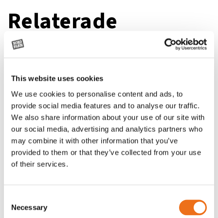
Relaterade
produkter
This website uses cookies
We use cookies to personalise content and ads, to
provide social media features and to analyse our traffic.
We also share information about your use of our site with
our social media, advertising and analytics partners who
may combine it with other information that you’ve
provided to them or that they’ve collected from your use
of their services.
Consent
Grön truckknapp
Excidor Spakstyrning inkl 4-
Necessary
Lägg till i varukorg
Selection