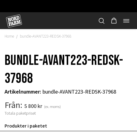
Öppn
Hoppa
navi
till
Home
bundle-AVANT223-REDSK-37968
/
innehåll
bundle-AVANT223-REDSK-
37968
Artikelnummer
:
bundle-AVANT223-REDSK-37968
Från:
5 800
kr
(ex. moms)
Totala paketpriset
"
Produkter i paketet