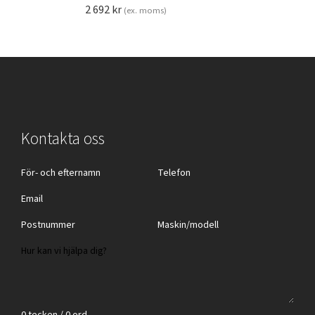
2 692
kr
(ex. moms)
Kontakta oss