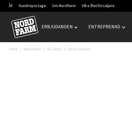
ÅF
Kundreportage
Om Nordfarm
Våra återförsäljare
ERBJUDANDEN
ENTREPRENAD
Hoppa
Toggle
Togg
till
"ERBJUDANDEN"
"ENT
innehåll
menu
men
Home
Reservdelar
Alla delar
Sensor bracket
/
/
/