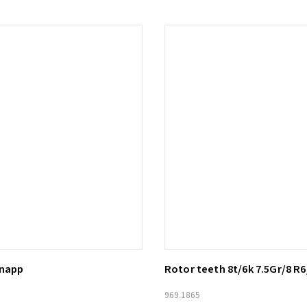
knapp
Rotor teeth 8t/6k 7.5Gr/8 R6
ill i varukorg
Lägg till i varukorg
969.1865