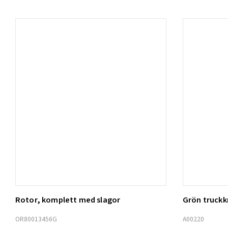
Rotor, komplett med slagor
Grön truck
Lägg t
OR80013456G
A00220