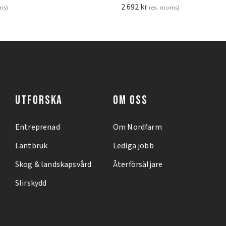
2 692
kr
ms)
(ex. moms)
UTFORSKA
OM OSS
Entreprenad
Om Nordfarm
Lantbruk
Lediga jobb
Skog & landskapsvård
Återförsäljare
Slirskydd