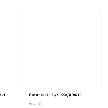
/14
Rotor teeth 8t/6k 0Gr/8 R6/14
Lägg till i varukorg
969.1864