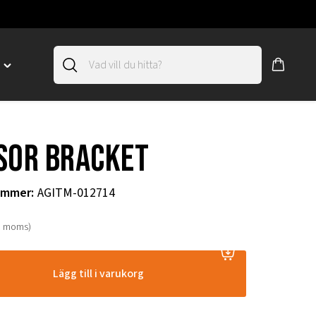
D
Toggle
"SLIRSKYDD"
menu
"
sor bracket
ummer
:
AGITM-012714
. moms)
Lägg till i varukorg