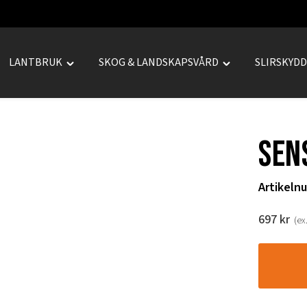
LANTBRUK
SKOG & LANDSKAPSVÅRD
SLIRSKYD
le
Toggle
Toggle
REPRENAD"
"LANTBRUK"
"SKOG
u
menu
&
LANDSKAPSVÅRD
Sen
menu
Artikeln
697
kr
(ex