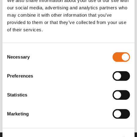
We also share information about your use of our site with
OR80013456G
A00220
our social media, advertising and analytics partners who
35 730
kr
530
kr
(ex. moms)
(ex. moms)
may combine it with other information that you’ve
provided to them or that they’ve collected from your use
of their services.
Consent
Necessary
Selection
Preferences
Statistics
Rotor teeth 8t/6k 7.5Gr/8 R6/14
Rotor teeth 8t/6k 0Gr/8 R6/14
Lägg till i varukorg
969.1865
969.1864
Marketing
2 692
kr
2 692
kr
(ex. moms)
(ex. moms)