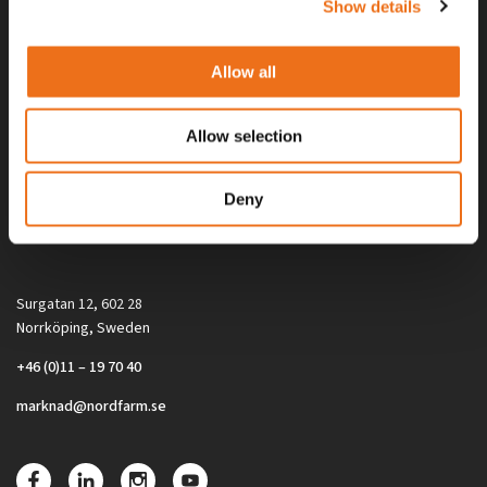
Show details
Allow all
Allow selection
Alla priser på tillbehör och tillval gäller vid köp av ny maskin. Priserna
Deny
gäller inte vid köp av enskild produkt, till exempel
reservdel. Kontakta din lokala återförsäljare för aktuella priser.
Surgatan 12, 602 28
Norrköping, Sweden
+46 (0)11 – 19 70 40
marknad@nordfarm.se