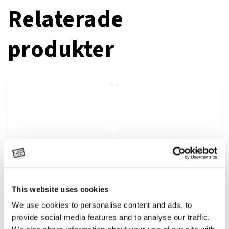
Relaterade
produkter
This website uses cookies
We use cookies to personalise content and ads, to
Rotor, komplett med slagor
Grön truckknapp
Lägg till i varukorg
provide social media features and to analyse our traffic.