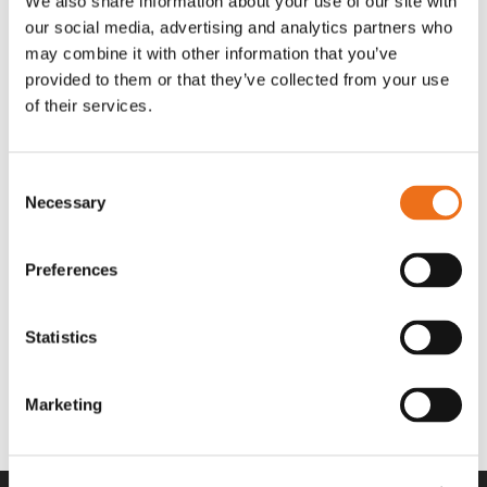
We also share information about your use of our site with
A00220
969.1865
our social media, advertising and analytics partners who
530
kr
2 692
kr
(ex. moms)
(ex. moms)
may combine it with other information that you’ve
provided to them or that they’ve collected from your use
of their services.
Consent
Necessary
Selection
Preferences
Statistics
Rotor teeth 8t/6k 0Gr/8 R6/14
Filtersats 223 A491555
Lägg till i varukorg
969.1864
A491555
Marketing
2 692
kr
3 389
kr
(ex. moms)
(ex. moms)