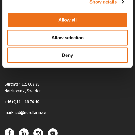
Show details
Allow all
Allow selection
Alla priser på tillbehör och tillval gäller vid köp av ny maskin. Priserna
Deny
gäller inte vid köp av enskild produkt, till exempel
reservdel. Kontakta din lokala återförsäljare för aktuella priser.
Surgatan 12, 602 28
Norrköping, Sweden
+46 (0)11 – 19 70 40
marknad@nordfarm.se