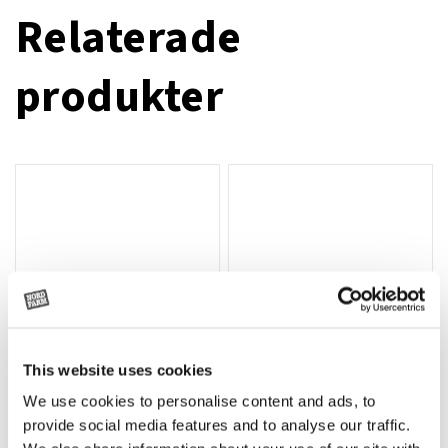
Relaterade
produkter
This website uses cookies
We use cookies to personalise content and ads, to
Grön truckknapp
Rotor teeth 8t/6k 7.5Gr/8 R6/14
Lägg till i varukorg
provide social media features and to analyse our traffic.