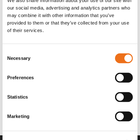
We also share information about your use of our site with
OR80013456G
A00220
our social media, advertising and analytics partners who
35 730
kr
530
kr
(ex. moms)
(ex. moms)
may combine it with other information that you’ve
provided to them or that they’ve collected from your use
of their services.
Consent
Necessary
Selection
Preferences
Statistics
Rotor teeth 8t/6k 7.5Gr/8 R6/14
Rotor teeth 8t/6k 0Gr/8 R6/14
Lägg till i varukorg
969.1865
969.1864
Marketing
2 692
kr
2 692
kr
(ex. moms)
(ex. moms)