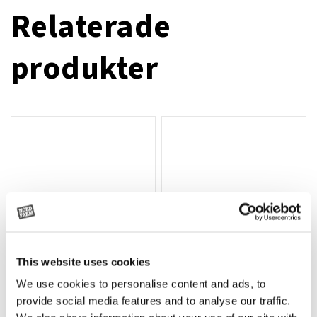
Relaterade
produkter
This website uses cookies
We use cookies to personalise content and ads, to
Rotor, komplett med slagor
Grön truckknapp
Lägg till i varukorg
provide social media features and to analyse our traffic.