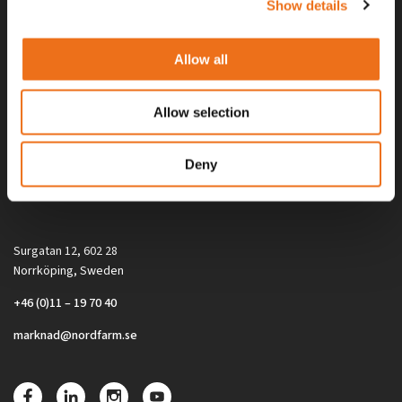
Show details
Allow all
Allow selection
Alla priser på tillbehör och tillval gäller vid köp av ny maskin. Priserna
Deny
gäller inte vid köp av enskild produkt, till exempel
reservdel. Kontakta din lokala återförsäljare för aktuella priser.
Surgatan 12, 602 28
Norrköping, Sweden
+46 (0)11 – 19 70 40
marknad@nordfarm.se