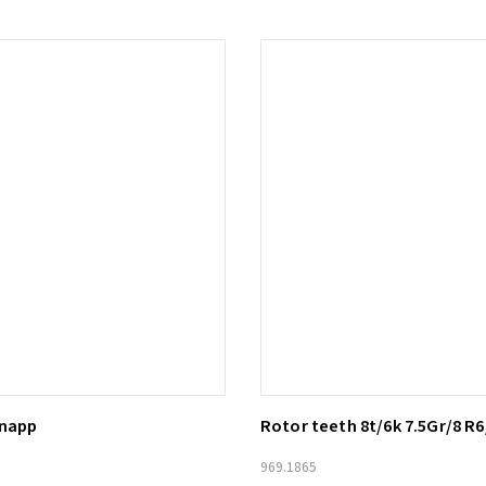
knapp
Rotor teeth 8t/6k 7.5Gr/8 R6
ill i varukorg
Lägg till i varukorg
969.1865