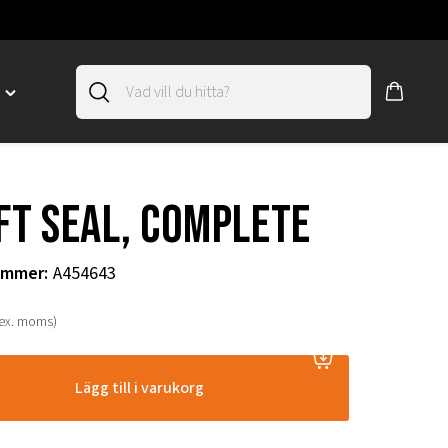
D
Toggle
"SLIRSKYDD"
menu
"
FT SEAL, COMPLETE
ummer
:
A454643
(ex. moms)
Lägg till i varukorg