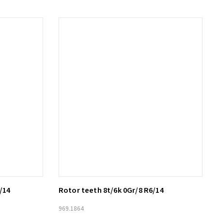
/14
Rotor teeth 8t/6k 0Gr/8 R6/14
Lägg till i varukorg
969.1864