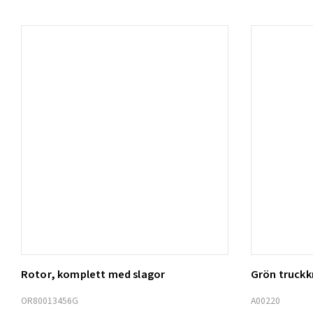
Rotor, komplett med slagor
Grön truck
Lägg t
OR80013456G
A00220