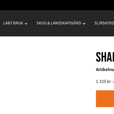
LANTBRUK
SKOG & LANDSKAPSVÅRD
SLIRSKYD
le
Toggle
Toggle
REPRENAD"
"LANTBRUK"
"SKOG
u
menu
&
LANDSKAPSVÅRD
SHA
menu
Artikeln
1 325
kr