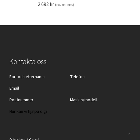
2 692
kr
(ex. moms)
Kontakta oss