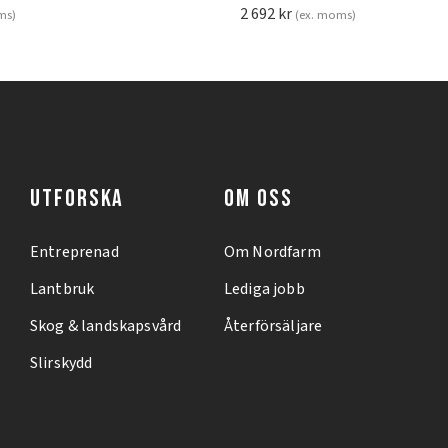
2 692
kr
ms)
(ex. moms)
UTFORSKA
OM OSS
Entreprenad
Om Nordfarm
Lantbruk
Lediga jobb
Skog & landskapsvård
Återförsäljare
Slirskydd