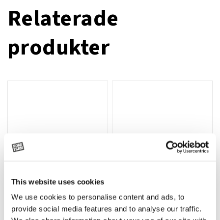
Relaterade
produkter
This website uses cookies
We use cookies to personalise content and ads, to
Rotor, komplett med slagor
Grön truckknapp
Lägg till i varukorg
provide social media features and to analyse our traffic.