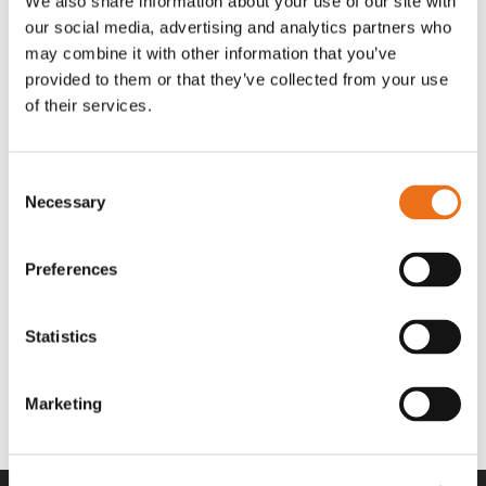
We also share information about your use of our site with
OR80013456G
A00220
our social media, advertising and analytics partners who
35 730
kr
530
kr
(ex. moms)
(ex. moms)
may combine it with other information that you’ve
provided to them or that they’ve collected from your use
of their services.
Consent
Necessary
Selection
Preferences
Statistics
Rotor teeth 8t/6k 7.5Gr/8 R6/14
Rotor teeth 8t/6k 0Gr/8 R6/14
Lägg till i varukorg
969.1865
969.1864
Marketing
2 692
kr
2 692
kr
(ex. moms)
(ex. moms)