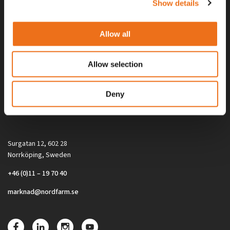
Show details
Allow all
Allow selection
Alla priser på tillbehör och tillval gäller vid köp av ny maskin. Priserna
Deny
gäller inte vid köp av enskild produkt, till exempel
reservdel. Kontakta din lokala återförsäljare för aktuella priser.
Surgatan 12, 602 28
Norrköping, Sweden
+46 (0)11 – 19 70 40
marknad@nordfarm.se