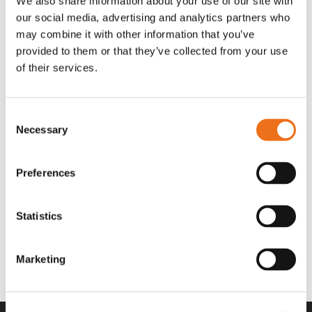
We also share information about your use of our site with
OR80013456G
A00220
our social media, advertising and analytics partners who
35 730
kr
530
kr
(ex. moms)
(ex. moms)
may combine it with other information that you’ve
provided to them or that they’ve collected from your use
of their services.
Consent
Necessary
Selection
Preferences
Statistics
Rotor teeth 8t/6k 7.5Gr/8 R6/14
Rotor teeth 8t/6k 0Gr/8 R6/14
Lägg till i varukorg
969.1865
969.1864
Marketing
2 692
kr
2 692
kr
(ex. moms)
(ex. moms)