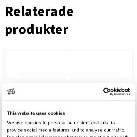
Relaterade
produkter
This website uses cookies
We use cookies to personalise content and ads, to
Rotor, komplett med slagor
Grön truckknapp
Lägg till i varukorg
provide social media features and to analyse our traffic.