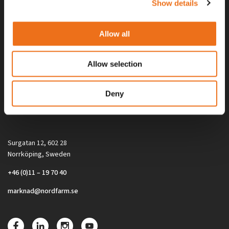
Show details
Allow all
Allow selection
Alla priser på tillbehör och tillval gäller vid köp av ny maskin. Priserna
Deny
gäller inte vid köp av enskild produkt, till exempel
reservdel. Kontakta din lokala återförsäljare för aktuella priser.
Surgatan 12, 602 28
Norrköping, Sweden
+46 (0)11 – 19 70 40
marknad@nordfarm.se