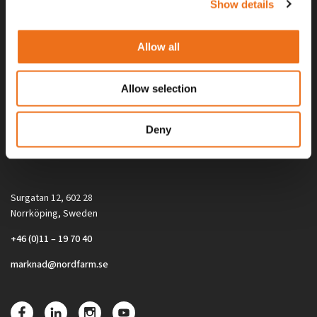
Show details
Allow all
Allow selection
Alla priser på tillbehör och tillval gäller vid köp av ny maskin. Priserna
Deny
gäller inte vid köp av enskild produkt, till exempel
reservdel. Kontakta din lokala återförsäljare för aktuella priser.
Surgatan 12, 602 28
Norrköping, Sweden
+46 (0)11 – 19 70 40
marknad@nordfarm.se