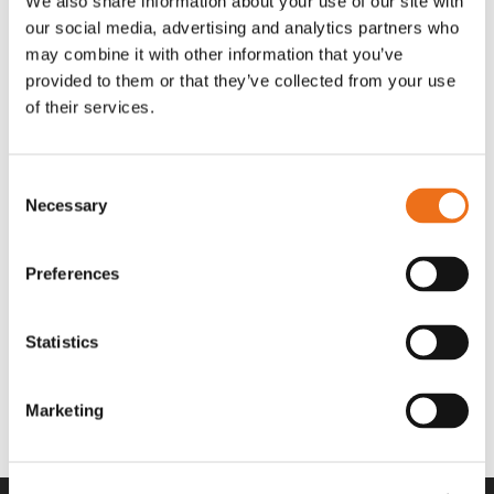
We also share information about your use of our site with
OR80013456G
A00220
our social media, advertising and analytics partners who
35 730
kr
530
kr
(ex. moms)
(ex. moms)
may combine it with other information that you’ve
provided to them or that they’ve collected from your use
of their services.
Consent
Necessary
Selection
Preferences
Statistics
Rotor teeth 8t/6k 7.5Gr/8 R6/14
Rotor teeth 8t/6k 0Gr/8 R6/14
Lägg till i varukorg
969.1865
969.1864
Marketing
2 692
kr
2 692
kr
(ex. moms)
(ex. moms)