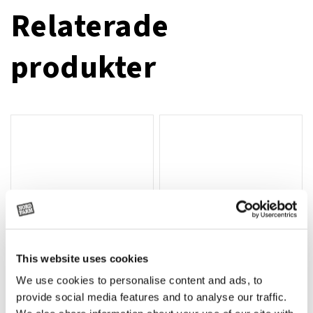
Relaterade
produkter
This website uses cookies
We use cookies to personalise content and ads, to
Rotor, komplett med slagor
Grön truckknapp
Lägg till i varukorg
provide social media features and to analyse our traffic.