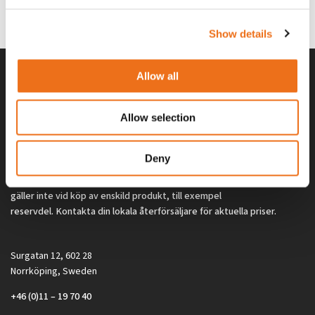
0
kr
2 692
kr
(ex. moms)
(ex. moms)
Show details
Allow all
Allow selection
Deny
Alla priser på tillbehör och tillval gäller vid köp av ny maskin. Priserna
gäller inte vid köp av enskild produkt, till exempel
reservdel. Kontakta din lokala återförsäljare för aktuella priser.
Surgatan 12, 602 28
Norrköping, Sweden
+46 (0)11 – 19 70 40