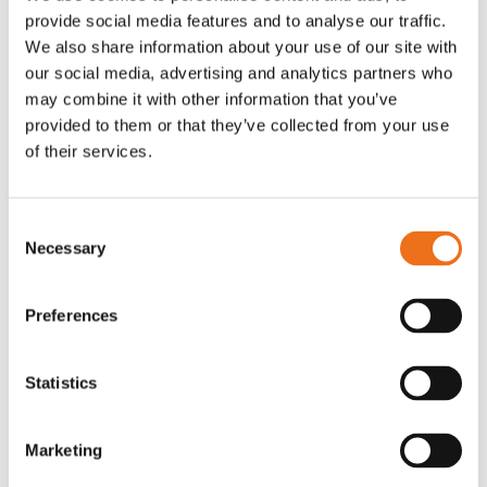
provide social media features and to analyse our traffic.
Rotor, komplett med slagor
Grön truckknapp
Lägg till i varukorg
We also share information about your use of our site with
our social media, advertising and analytics partners who
OR80013456G
A00220
may combine it with other information that you’ve
35 730
kr
530
kr
(ex. moms)
(ex. moms)
provided to them or that they’ve collected from your use
of their services.
Consent
Necessary
Selection
Preferences
Statistics
Excidor Spakstyrning inkl 4-
Rotor teeth 8t/6k 7.5Gr/8 R6/14
Lägg till i varukorg
finger spakställ
Marketing
969.1865
SYU00010