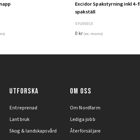
knapp
Excidor Spakstyrning inkl 4-f
ill i varukorg
Lägg till i varukorg
spakställ
SYU00010
0
kr
ms)
(ex. moms)
UTFORSKA
OM OSS
Entreprenad
Om Nordfarm
Lantbruk
Lediga jobb
Skog & landskapsvård
Återförsäljare