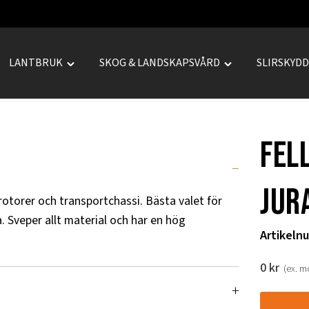
LANTBRUK
SKOG & LANDSKAPSVÅRD
SLIRSKYD
le
Toggle
Toggle
REPRENAD"
"LANTBRUK"
"SKOG
u
menu
&
LANDSKAPSVÅRD
Fel
menu
Jur
otorer och transportchassi. Bästa valet för
a. Sveper allt material och har en hög
Artikeln
0
kr
(ex. 