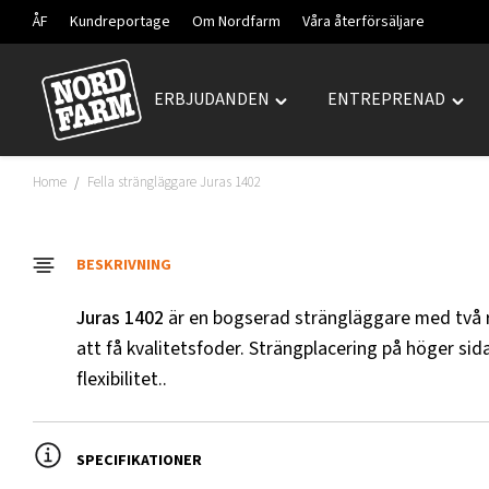
ÅF
Kundreportage
Om Nordfarm
Våra återförsäljare
ERBJUDANDEN
ENTREPRENAD
Hoppa
Toggle
Togg
till
"ERBJUDANDEN"
"ENT
innehåll
menu
men
Home
Fella strängläggare Juras 1402
/
BESKRIVNING
Juras 1402
är en bogserad strängläggare med två r
att få kvalitetsfoder. Strängplacering på höger sid
flexibilitet..
SPECIFIKATIONER