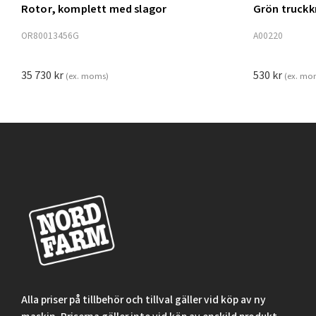
Rotor, komplett med slagor
Grön truck
Lägg t
OR80013456G
A00220
35 730
kr
530
kr
(ex. moms)
(ex. mo
Alla priser på tillbehör och tillval gäller vid köp av ny