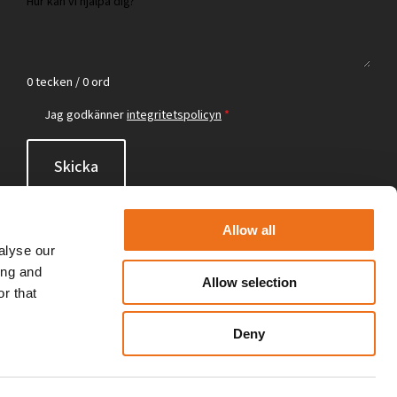
0 tecken / 0 ord
Jag godkänner
integritetspolicyn
*
Skicka
Allow all
alyse our
ing and
Allow selection
r that
Deny