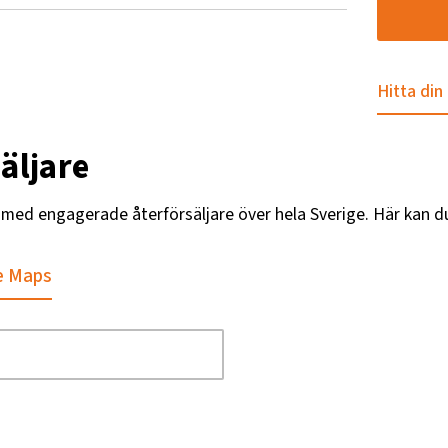
2 strängar
Hitta din
äljare
 rotorchassi
g med engagerade återförsäljare över hela Sverige. Här kan d
e Maps
kande
nar, 3000 utan pinnar