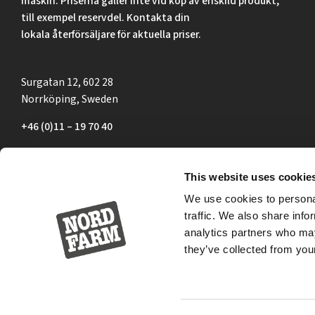
maskin. Priserna gäller inte vid köp av enskild produkt,
till exempel reservdel. Kontakta din
lokala återförsäljare för aktuella priser.
Surgatan 12, 602 28
Norrköping, Sweden
+46 (0)11 – 19 70 40
marknad@nordfarm.se
This website uses cookie
We use cookies to personal
traffic. We also share info
analytics partners who may
they’ve collected from your