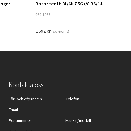
inger
Rotor teeth 8t/6k 7.5Gr/8 R6/14
Lägg till i varukorg
969.1865
2 692
kr
(ex. moms)
Kontakta oss