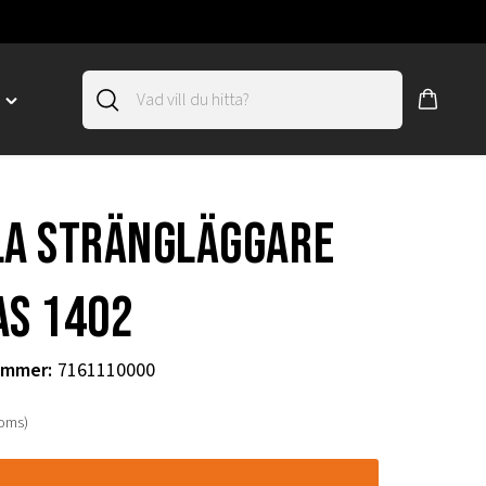
D
Toggle
"SLIRSKYDD"
menu
"
la strängläggare
as 1402
ummer
:
7161110000
moms)