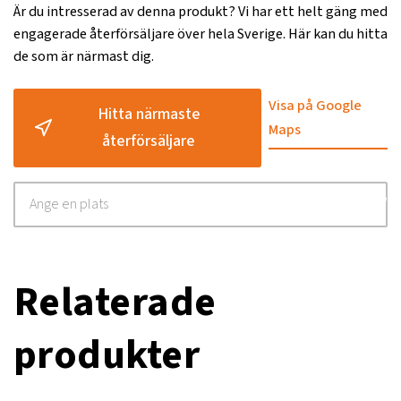
Är du intresserad av denna produkt? Vi har ett helt gäng med
Driveguard
Standard
engagerade återförsäljare över hela Sverige. Här kan du hitta
de som är närmast dig.
Effektbehov kW/hk
64/87
Knivar, antal
2 per tallrik
Visa på Google
Hitta närmaste
Maps
Transportlängd, mm
1520
återförsäljare
Montering
Front
Monteringstid, h
Är monterad
Rotation, °
Parvis
Snabbsats knivbyte
Standard
Relaterade
Strängbredd, mm
1550-1900
produkter
Antal tallrikar
6
Varvtal kraftuttag, rpm
1000