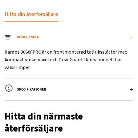
Hitta din återförsäljare
BESKRIVNING
Ramos 3060FPRC
är en frontmonterad tallriksslåtter med
kompakt vinkelväxel och DriveGuard. Denna modell har
valscrimper.
SPECIFIKATIONER
Namn
Värde
Hitta din närmaste
Arbetsbredd, mm
3000
återförsäljare
Transportbredd, mm
3000