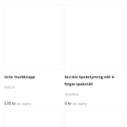
Vikt, kg
1040
Grön truckknapp
Excidor Spakstyrning inkl 4-
Lägg till i varukorg
finger spakställ
A00220
SYU00010
530
kr
0
kr
(ex. moms)
(ex. moms)