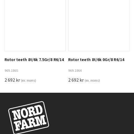
Rotor teeth 8t/6k 7.5Gr/8 R6/14
Rotor teeth 8t/6k 0Gr/8 R6/14
Lägg till i varukorg
969.1865
969.1864
2 692
kr
2 692
kr
(ex. moms)
(ex. moms)