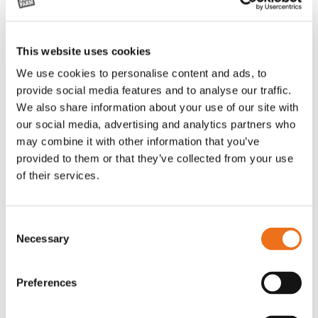
This website uses cookies
We use cookies to personalise content and ads, to
provide social media features and to analyse our traffic.
We also share information about your use of our site with
our social media, advertising and analytics partners who
may combine it with other information that you’ve
provided to them or that they’ve collected from your use
Rotor, komplett med slagor
Grön truckknapp
of their services.
Lägg till i varukorg
OR80013456G
A00220
35 730
kr
530
kr
Consent
(ex. moms)
(ex. moms)
Necessary
Selection
Preferences