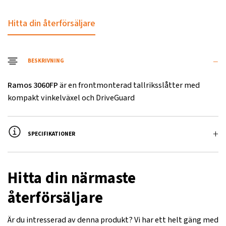
Hitta din återförsäljare
BESKRIVNING
Ramos 3060FP
är en frontmonterad tallriksslåtter med
kompakt vinkelväxel och DriveGuard
SPECIFIKATIONER
Namn
Värde
Hitta din närmaste
Arbetsbredd, mm
3000
återförsäljare
Transportbredd, mm
3000
Är du intresserad av denna produkt? Vi har ett helt gäng med
Driveguard
Standard