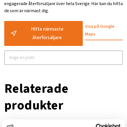
engagerade återförsäljare över hela Sverige. Här kan du hitta
de som är närmast dig.
Effektbehov kW/hk
55/75
Knivar, antal
2 per tallrik
Visa på Google
Hitta närmaste
Maps
Transportlängd, mm
1490
återförsäljare
Montering
Front
Monteringstid, h
Monterad
Rotation, °
Center
Snabbsats knivbyte
Standard
Relaterade
Strängbredd, mm
2000
produkter
Antal tallrikar
6
Varvtal kraftuttag, rpm
1000
Vikt, kg
770