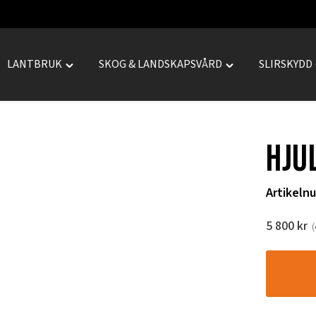
LANTBRUK
SKOG & LANDSKAPSVÅRD
SLIRSKYDD
le
Toggle
Toggle
REPRENAD"
"LANTBRUK"
"SKOG
menu
&
LANDSKAPSVÅRD
Hju
menu
Artikeln
5 800
kr