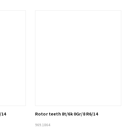
/14
Rotor teeth 8t/6k 0Gr/8 R6/14
Lägg till i varukorg
969.1864