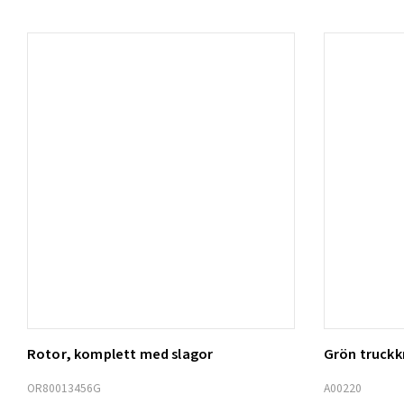
Rotor, komplett med slagor
Grön truck
Lägg t
OR80013456G
A00220