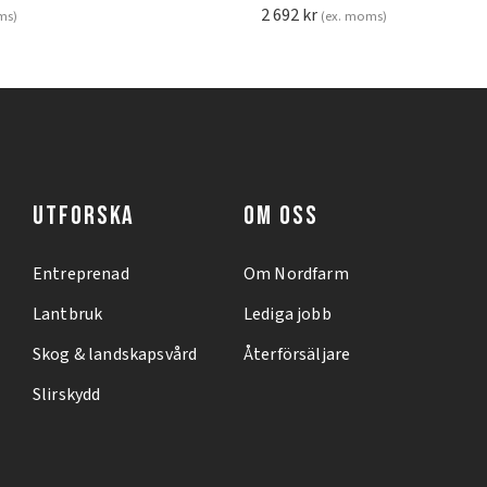
2 692
kr
ms)
(ex. moms)
UTFORSKA
OM OSS
Entreprenad
Om Nordfarm
Lantbruk
Lediga jobb
Skog & landskapsvård
Återförsäljare
Slirskydd