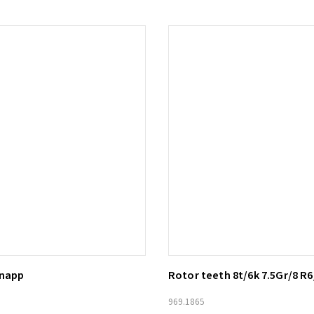
knapp
Rotor teeth 8t/6k 7.5Gr/8 R6
ill i varukorg
Lägg till i varukorg
969.1865