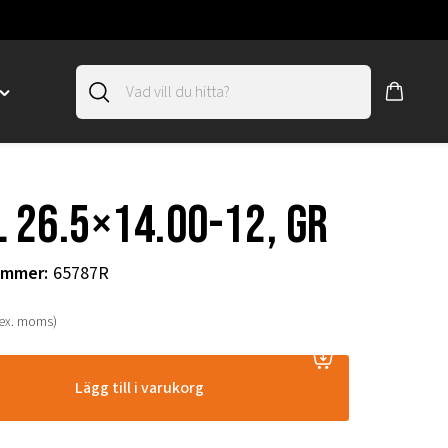
Toggle
"SLIRSKYDD"
menu
"
l 26.5×14.00-12, GR
ummer
:
65787R
(ex. moms)
Lägg till i varukorg