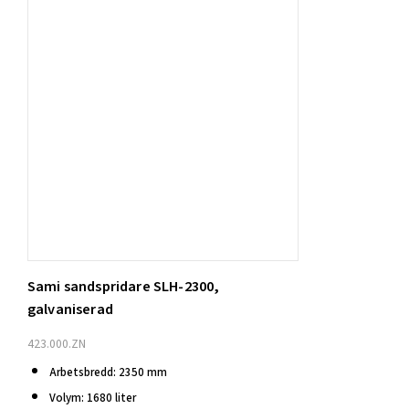
Sami sandspridare SLH-2300,
Väl
galvaniserad
423.000.ZN
Arbetsbredd: 2350 mm
Volym: 1680 liter