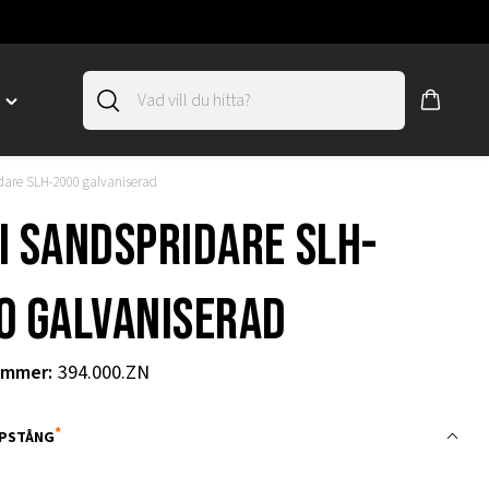
D
Toggle
"SLIRSKYDD"
menu
dare SLH-2000 galvaniserad
"
i sandspridare SLH-
0 galvaniserad
ummer
:
394.000.ZN
PSTÅNG