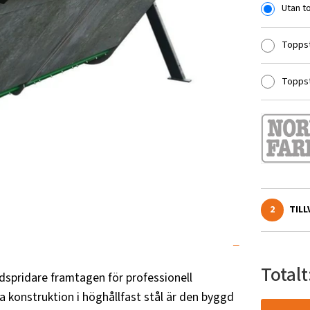
Utan t
Toppst
Toppst
2
TIL
Totalt
ndspridare framtagen för professionell
 konstruktion i höghållfast stål är den byggd