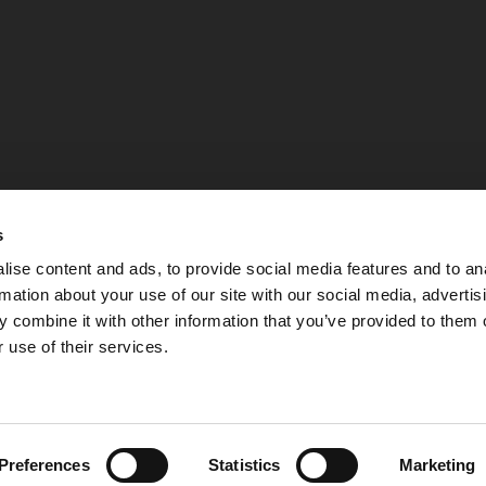
s
ise content and ads, to provide social media features and to an
rmation about your use of our site with our social media, advertis
 combine it with other information that you’ve provided to them o
 use of their services.
Integritetspolicy
Preferences
Statistics
Marketing
©
Upphovsrätt 2026 Nordfarm Alla rättigheter reserverade