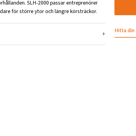
 förhållanden. SLH-2000 passar entreprenörer
dare för större ytor och längre körsträckor.
Hitta din
rde
00
5
10
30
-150
punkt/stora BM/Zettelmeyer, Euro, Kramer