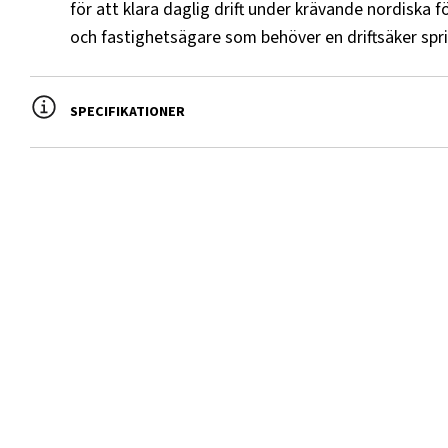
för att klara daglig drift under krävande nordiska
och fastighetsägare som behöver en driftsäker spri
SPECIFIKATIONER
Namn
Vä
Arbetsbredd, mm
20
Arbetstryck max., bar
17
Bredd total, mm
22
Djup, mm
11
Effektbehov, hk
60
Fäste
3-