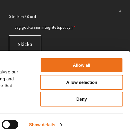
0 tecken / 0 ord
Jag godkänner
integritetspolicyn
*
Skicka
Allow all
alyse our
ing and
Allow selection
r that
Deny
Show details