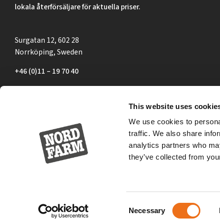
lokala återförsäljare för aktuella priser.
Surgatan 12, 602 28
Norrköping, Sweden
+46 (0)11 – 19 70 40
marknad@nordfarm.se
This website uses cookie
We use cookies to personal
traffic. We also share info
analytics partners who may
they’ve collected from your
Consent
Necessary
Selection