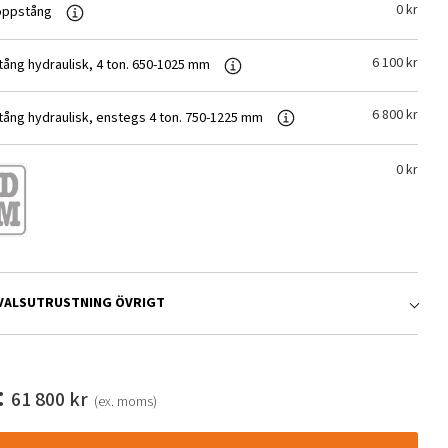
0
kr
oppstång
Read
more
about
6 100
kr
ång hydraulisk, 4 ton. 650-1025 mm
Read
Utan
more
toppstång
about
6 800
kr
ång hydraulisk, enstegs 4 ton. 750-1225 mm
Read
Toppstång
more
hydraulisk,
about
4
0
kr
Toppstång
ton.
hydraulisk,
650-
enstegs
1025
4
mm
ton.
750-
1225
LVALSUTRUSTNING ÖVRIGT
mm
:
61 800
kr
(ex. moms)