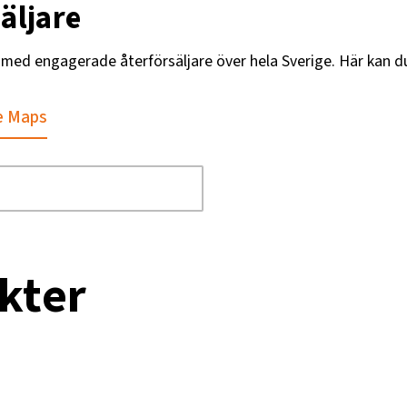
äljare
DV 1/2"
g med engagerade återförsäljare över hela Sverige. Här kan d
94
-60
e Maps
00
5 utan fäste
50
kter