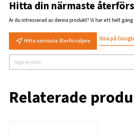
Hitta din närmaste återförs
Nödvänd. hydr.uttag dub./enk.
2 
Är du intresserad av denna produkt? Vi har ett helt gän
Höjd, mm
11
Oljeflöde lit/min
30
Visa på Googl
Hitta närmaste återförsäljare
Spridningsbredd, mm
20
Vikt, kg
48
Volym, l
14
Relaterade produ