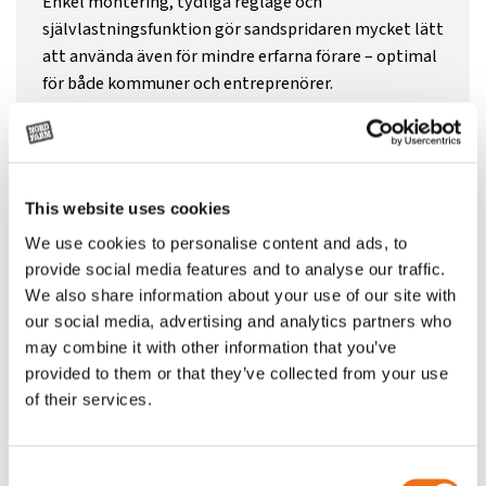
Enkel montering, tydliga reglage och
självlastningsfunktion gör sandspridaren mycket lätt
att använda även för mindre erfarna förare – optimal
för både kommuner och entreprenörer.
This website uses cookies
We use cookies to personalise content and ads, to
provide social media features and to analyse our traffic.
We also share information about your use of our site with
BYGGD FÖR NORDISKA FÖRHÅLLANDEN
our social media, advertising and analytics partners who
may combine it with other information that you’ve
Robust konstruktion, högkvalitativa komponenter
provided to them or that they’ve collected from your use
och genomtänkt design ger lång livslängd och
of their services.
tillförlitlig funktion även under extrema
väderförhållanden.
Consent