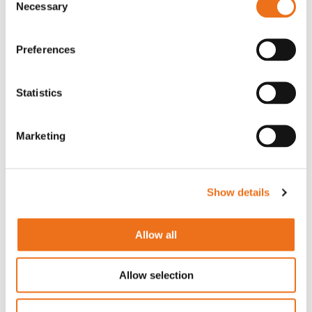
Necessary
Selection
Preferences
Statistics
Marketing
SL-serien
SLH-serien
Enklare sandspridare i stor
För proffsen! Med
bredd. De lättanvända
fjäderbotten. Sandspridarna i
Show details
sandspridarna i SL-serien är
SLH-serien är lämpliga för
lämpliga för privata
daglig användning av
markägare såväl som för
entreprenörer inom
Allow all
leverantörer av vägunderhåll.
vägunderhåll. De har en
De är självlastande och finns i
mycket robust konstruktion
tre arbetsbredder.
och komponenter av hög
Allow selection
kvalité.