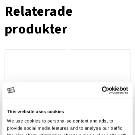
Relaterade
produkter
This website uses cookies
We use cookies to personalise content and ads, to
Rotor, komplett med slagor
Grön truckknapp
Lägg till i varukorg
provide social media features and to analyse our traffic.