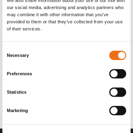
We also share information about your use of our site with
OR80013456G
A00220
our social media, advertising and analytics partners who
35 730
kr
530
kr
(ex. moms)
(ex. moms)
may combine it with other information that you’ve
provided to them or that they’ve collected from your use
of their services.
Consent
Necessary
Selection
Preferences
Statistics
Rotor teeth 8t/6k 7.5Gr/8 R6/14
Rotor teeth 8t/6k 0Gr/8 R6/14
Lägg till i varukorg
969.1865
969.1864
Marketing
2 692
kr
2 692
kr
(ex. moms)
(ex. moms)