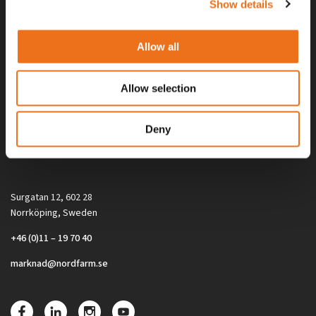
Show details
Allow all
Allow selection
Alla priser på tillbehör och tillval gäller vid köp av ny maskin. Priserna
Deny
gäller inte vid köp av enskild produkt, till exempel
reservdel. Kontakta din lokala återförsäljare för aktuella priser.
Surgatan 12, 602 28
Norrköping, Sweden
+46 (0)11 – 19 70 40
marknad@nordfarm.se