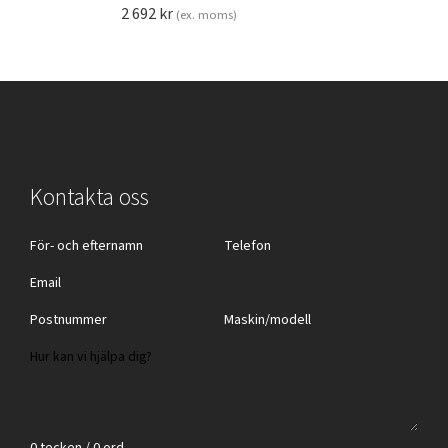
2 692
kr
(ex. moms)
Kontakta oss