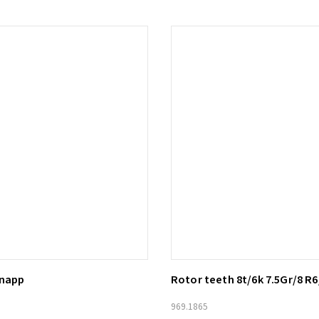
knapp
Rotor teeth 8t/6k 7.5Gr/8 R6
ill i varukorg
Lägg till i varukorg
969.1865