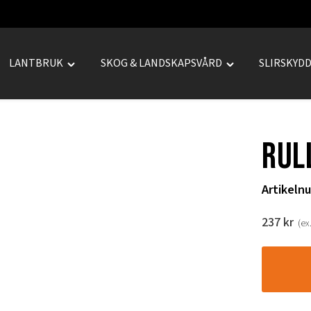
LANTBRUK
SKOG & LANDSKAPSVÅRD
SLIRSKYD
le
Toggle
Toggle
REPRENAD"
"LANTBRUK"
"SKOG
u
menu
&
LANDSKAPSVÅRD
Rul
menu
Artikeln
237
kr
(ex