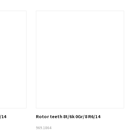
/14
Rotor teeth 8t/6k 0Gr/8 R6/14
Lägg till i varukorg
969.1864