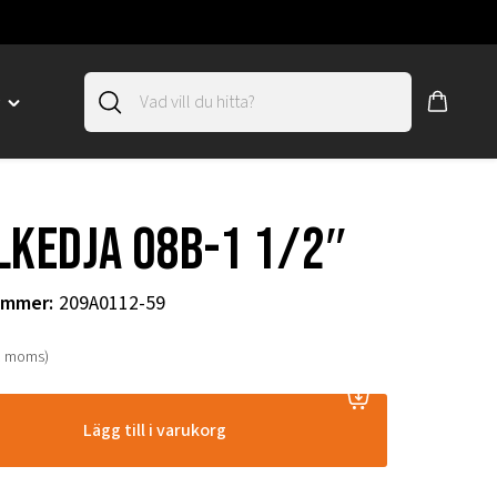
D
Toggle
"SLIRSKYDD"
menu
"
lkedja 08B-1 1/2″
ummer
:
209A0112-59
. moms)
Lägg till i varukorg