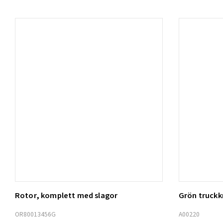
Rotor, komplett med slagor
Grön truck
Lägg t
OR80013456G
A00220