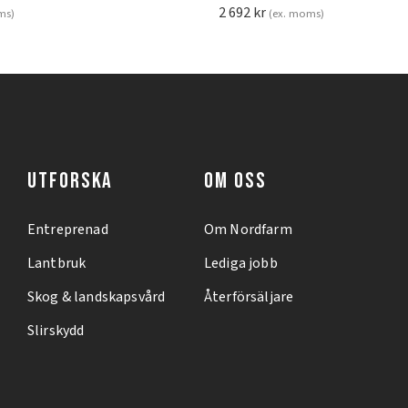
2 692
kr
ms)
(ex. moms)
UTFORSKA
OM OSS
Entreprenad
Om Nordfarm
Lantbruk
Lediga jobb
Skog & landskapsvård
Återförsäljare
Slirskydd