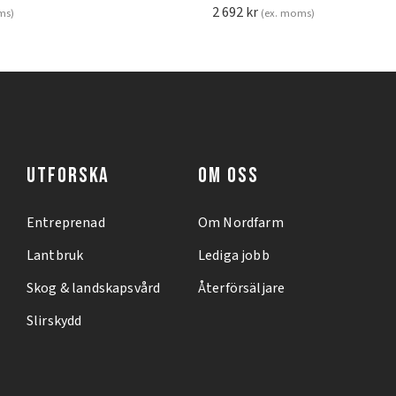
2 692
kr
ms)
(ex. moms)
UTFORSKA
OM OSS
Entreprenad
Om Nordfarm
Lantbruk
Lediga jobb
Skog & landskapsvård
Återförsäljare
Slirskydd