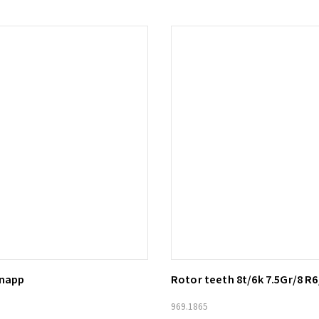
knapp
Rotor teeth 8t/6k 7.5Gr/8 R6
ill i varukorg
Lägg till i varukorg
969.1865