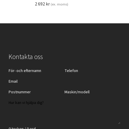
2 692
kr
(ex. moms)
Kontakta oss