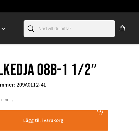
D
Toggle
"SLIRSKYDD"
menu
"
lkedja 08B-1 1/2″
ummer
:
209A0112-41
. moms)
Lägg till i varukorg