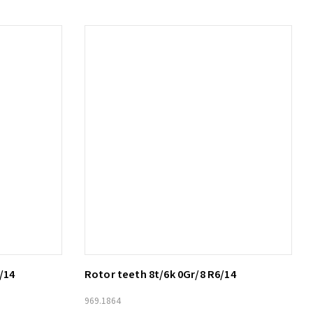
/14
Rotor teeth 8t/6k 0Gr/8 R6/14
Lägg till i varukorg
969.1864