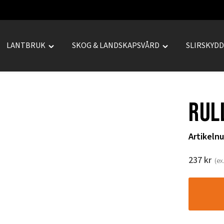
LANTBRUK
SKOG & LANDSKAPSVÅRD
SLIRSKYD
le
Toggle
Toggle
REPRENAD"
"LANTBRUK"
"SKOG
u
menu
&
LANDSKAPSVÅRD
Rul
menu
Artikeln
237
kr
(ex