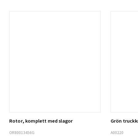
Rotor, komplett med slagor
Grön truck
Lägg t
OR80013456G
A00220