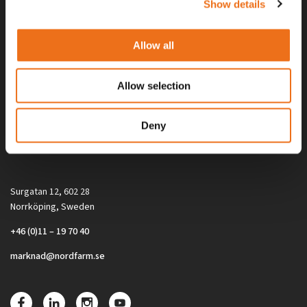
Show details
Allow all
Allow selection
Alla priser på tillbehör och tillval gäller vid köp av ny maskin. Priserna
Deny
gäller inte vid köp av enskild produkt, till exempel
reservdel. Kontakta din lokala återförsäljare för aktuella priser.
Surgatan 12, 602 28
Norrköping, Sweden
+46 (0)11 – 19 70 40
marknad@nordfarm.se