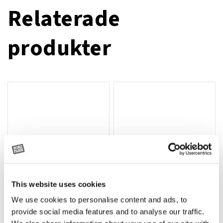
Relaterade
produkter
This website uses cookies
We use cookies to personalise content and ads, to
Rotor, komplett med slagor
Grön truckknapp
Lägg till i varukorg
provide social media features and to analyse our traffic.