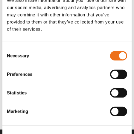
We also share information about your use of our site with
OR80013456G
A00220
our social media, advertising and analytics partners who
35 730
kr
530
kr
(ex. moms)
(ex. moms)
may combine it with other information that you’ve
provided to them or that they’ve collected from your use
of their services.
Consent
Necessary
Selection
Preferences
Statistics
Rotor teeth 8t/6k 7.5Gr/8 R6/14
Rotor teeth 8t/6k 0Gr/8 R6/14
Lägg till i varukorg
969.1865
969.1864
Marketing
2 692
kr
2 692
kr
(ex. moms)
(ex. moms)