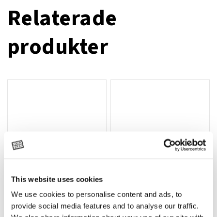
Relaterade
produkter
This website uses cookies
We use cookies to personalise content and ads, to
Rotor, komplett med slagor
Grön truckknapp
Lägg till i varukorg
provide social media features and to analyse our traffic.