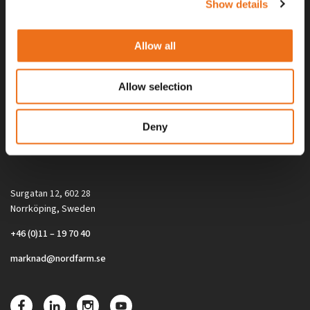
Show details
Allow all
Allow selection
Alla priser på tillbehör och tillval gäller vid köp av ny maskin. Priserna
Deny
gäller inte vid köp av enskild produkt, till exempel
reservdel. Kontakta din lokala återförsäljare för aktuella priser.
Surgatan 12, 602 28
Norrköping, Sweden
+46 (0)11 – 19 70 40
marknad@nordfarm.se