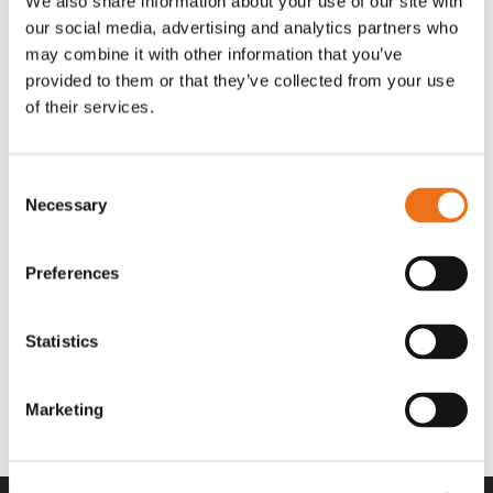
We also share information about your use of our site with
OR80013456G
A00220
our social media, advertising and analytics partners who
35 730
kr
530
kr
(ex. moms)
(ex. moms)
may combine it with other information that you’ve
provided to them or that they’ve collected from your use
of their services.
Consent
Necessary
Selection
Preferences
Statistics
Rotor teeth 8t/6k 7.5Gr/8 R6/14
Rotor teeth 8t/6k 0Gr/8 R6/14
Lägg till i varukorg
969.1865
969.1864
Marketing
2 692
kr
2 692
kr
(ex. moms)
(ex. moms)