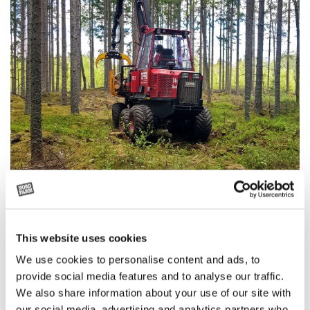
This website uses cookies
We use cookies to personalise content and ads, to
provide social media features and to analyse our traffic.
We also share information about your use of our site with
Hur kommer det sig att ni valde att samarbeta
our social media, advertising and analytics partners who