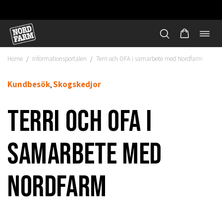
Öppn
Hoppa
navi
till
Home
Informationsportalen
Terri och OFA i samarbete med Nordfarm
/
/
innehåll
Kundbesök
Skogskedjor
,
Terri och OFA i
samarbete med
Nordfarm
"