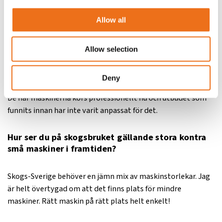
skogsmaskiner?
Allow all
Marknaden för mindre maskiner har ökat kraftigt de senaste
åren. Vi erbjuder åttahjuliga maskiner som ger ett lågt
Allow selection
marktryck och stor dragförmåga. Personligen tror jag att
många har inväntat att se var det ska ta vägen. Nu ser man
Deny
att det inte är en tillfällighet med mindre maskiner i skogen.
De här maskinerna körs professionellt nu och utbudet som
funnits innan har inte varit anpassat för det.
Hur ser du på skogsbruket gällande stora kontra
små maskiner i framtiden?
Skogs-Sverige behöver en jämn mix av maskinstorlekar. Jag
är helt övertygad om att det finns plats för mindre
maskiner. Rätt maskin på rätt plats helt enkelt!