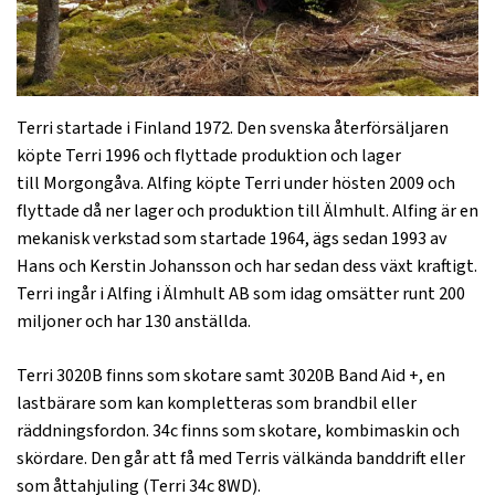
Terri startade i Finland 1972. Den svenska återförsäljaren
köpte Terri 1996 och flyttade produktion och lager
till Morgongåva. Alfing köpte Terri under hösten 2009 och
flyttade då ner lager och produktion till Älmhult. Alfing är en
mekanisk verkstad som startade 1964, ägs sedan 1993 av
Hans och Kerstin Johansson och har sedan dess växt kraftigt.
Terri ingår i Alfing i Älmhult AB som idag omsätter runt 200
miljoner och har 130 anställda.
Terri 3020B finns som skotare samt 3020B Band Aid +, en
lastbärare som kan kompletteras som brandbil eller
räddningsfordon. 34c finns som skotare, kombimaskin och
skördare. Den går att få med Terris välkända banddrift eller
som åttahjuling (Terri 34c 8WD).