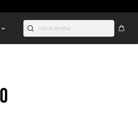
D
Toggle
"SLIRSKYDD"
menu
"
50