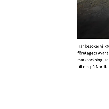
Här besöker vi R
företagets Avant 
markpackning, säg
till oss på Nordf