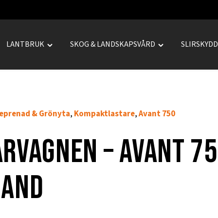
LANTBRUK
SKOG & LANDSKAPSVÅRD
SLIRSKYD
le
Toggle
Toggle
REPRENAD"
"LANTBRUK"
"SKOG
u
menu
&
LANDSKAPSVÅRD
menu
eprenad & Grönyta
Kompaktlastare
Avant 750
,
,
rvagnen – Avant 7
band