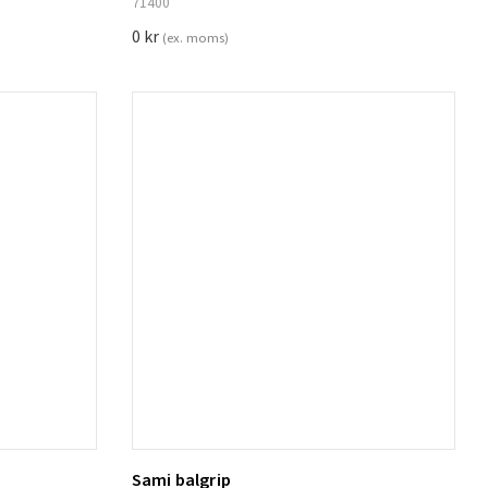
71400
0
kr
(ex. moms)
Sami balgrip
Lägg till i varukorg