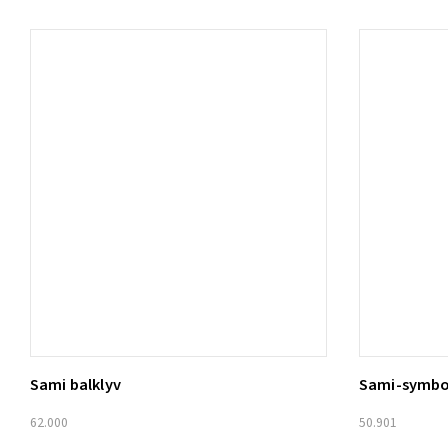
Sami balklyv
Sami-symbo
Lägg t
62.000
50.901