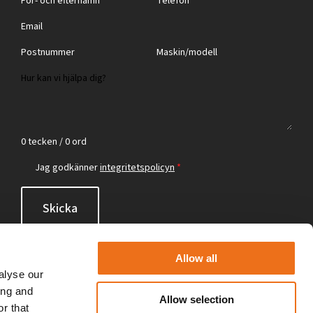
0 tecken / 0 ord
Jag godkänner
integritetspolicyn
*
Skicka
Allow all
alyse our
ing and
Allow selection
r that