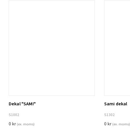
Dekal "SAMI"
Sami dekal
Lägg t
S1002
S1302
0
kr
0
kr
(ex. moms)
(ex. moms)