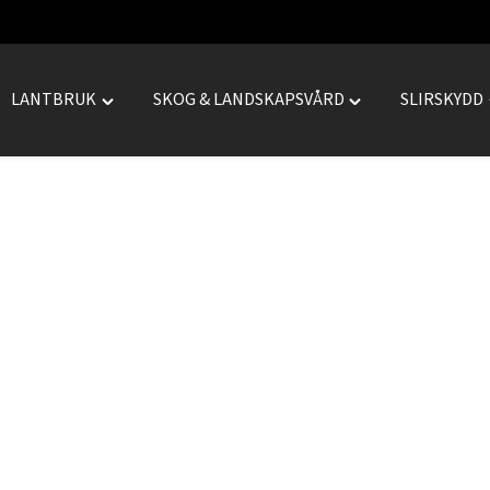
LANTBRUK
SKOG & LANDSKAPSVÅRD
SLIRSKYDD
le
Toggle
Toggle
REPRENAD"
"LANTBRUK"
"SKOG
menu
&
LANDSKAPSVÅRD
menu