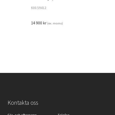
600.59412
14 900
kr
(ex. moms)
Kontakta oss