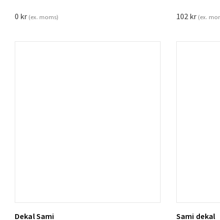
0
kr
102
kr
(ex. moms)
(ex. mo
Dekal Sami
Sami dekal
Lägg t