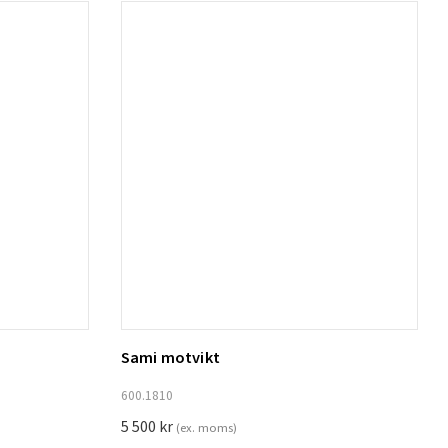
Sami motvikt
Lägg till i varukorg
600.1810
5 500
kr
(ex. moms)