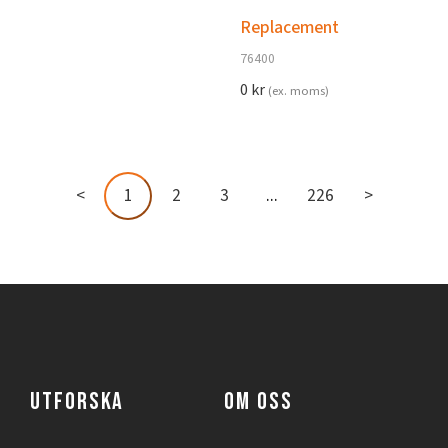
Replacement
76400
0
kr
(ex. moms)
<
1
2
3
...
226
>
UTFORSKA
OM OSS