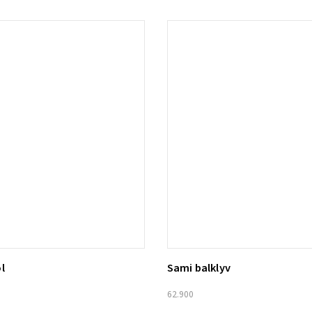
l
Sami balklyv
ill i varukorg
Lägg till i varukorg
62.900