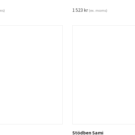
1 523
kr
ms)
(ex. moms)
Stödben Sami
ill i varukorg
Lägg till i varukorg