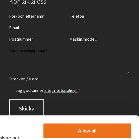
Kontakta oss
0 tecken / 0 ord
Jag godkänner
integritetspolicyn
*
Skicka
Allow all
alyse our