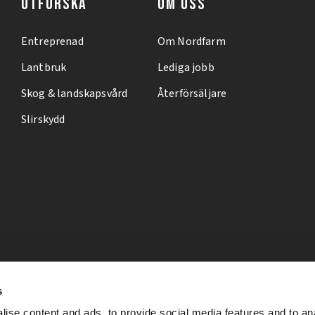
UTFORSKA
OM OSS
Entreprenad
Om Nordfarm
Lantbruk
Lediga jobb
Skog & landskapsvård
Återförsäljare
Slirskydd
s
ise content and ads, to provide social media features and to an