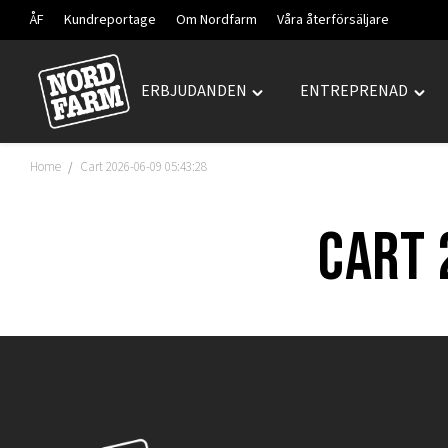
ÅF
Kundreportage
Om Nordfarm
Våra återförsäljare
ERBJUDANDEN
ENTREPRENAD
Hoppa
Toggle
Togg
till
"ERBJUDANDEN"
"ENT
innehåll
menu
men
Home
Cart 2026-06-09 05:43:28
/
Cart 