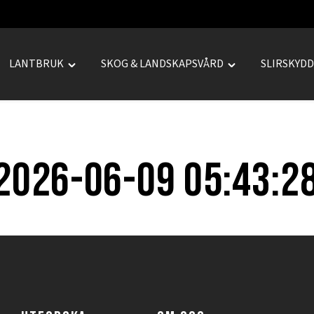
LANTBRUK
SKOG & LANDSKAPSVÅRD
SLIRSKYD
le
Toggle
Toggle
REPRENAD"
"LANTBRUK"
"SKOG
u
menu
&
LANDSKAPSVÅRD
menu
2026-06-09 05:43:2