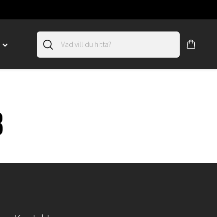
D
Toggle
"SLIRSKYDD"
menu
"
8