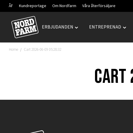
ÅF
Kundreportage
Om Nordfarm
Våra återförsäljare
ERBJUDANDEN
ENTREPRENAD
Hoppa
Toggle
Togg
till
"ERBJUDANDEN"
"ENT
innehåll
menu
men
Home
Cart 2026-06-09 05:28:32
/
Cart 