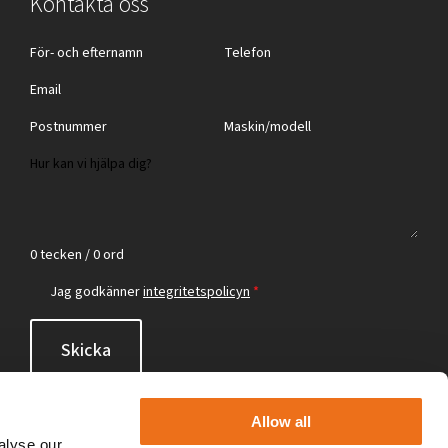
Kontakta oss
0 tecken / 0 ord
Jag godkänner
integritetspolicyn
*
Skicka
Allow all
alyse our