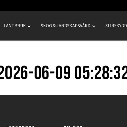
LANTBRUK
SKOG & LANDSKAPSVÅRD
SLIRSKYD
le
Toggle
Toggle
REPRENAD"
"LANTBRUK"
"SKOG
u
menu
&
LANDSKAPSVÅRD
menu
2026-06-09 05:28:3