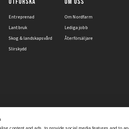
UTFORSKA
OM OSS
Entreprenad
Om Nordfarm
Lantbruk
Lediga jobb
Skog & landskapsvård
Återförsäljare
Slirskydd
s
ise content and ads, to provide social media features and to an