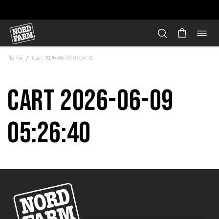
Öppn
Hoppa
navi
till
Home
Cart 2026-06-09 05:26:40
/
innehåll
Cart 2026-06-09
05:26:40
"