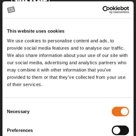
Alla priser på tillbehör och tillval gäller vid köp av ny maskin. Priserna
This website uses cookies
gäller inte vid köp av enskild produkt, till exempel
reservdel. Kontakta din lokala återförsäljare för aktuella priser.
We use cookies to personalise content and ads, to
provide social media features and to analyse our traffic.
We also share information about your use of our site with
Surgatan 12, 602 28
our social media, advertising and analytics partners who
Norrköping, Sweden
may combine it with other information that you’ve
+46 (0)11 – 19 70 40
provided to them or that they’ve collected from your use
of their services.
marknad@nordfarm.se
Consent
Necessary
Selection
Preferences