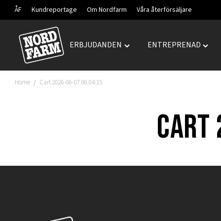
ÅF
Kundreportage
Om Nordfarm
Våra återförsäljare
ERBJUDANDEN
ENTREPRENAD
Hoppa
Toggle
Togg
till
"ERBJUDANDEN"
"ENT
innehåll
menu
menu
Home
Cart 2026-06-07 06:04:15
/
Cart 