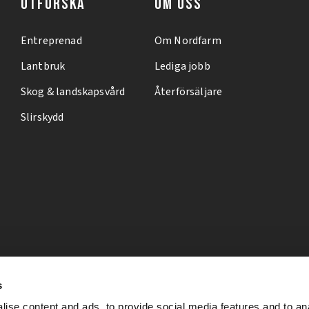
UTFORSKA
OM OSS
Entreprenad
Om Nordfarm
Lantbruk
Lediga jobb
Skog & landskapsvård
Återförsäljare
Slirskydd
s
ise content and ads, to provide social media features and to an