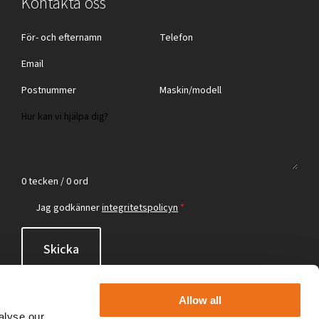
Kontakta oss
0 tecken / 0 ord
Jag godkänner
integritetspolicyn
*
Skicka
Allow all
alyse our