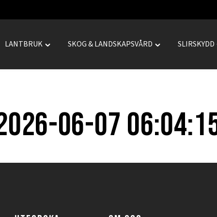
LANTBRUK
SKOG & LANDSKAPSVÅRD
SLIRSKYDD
le
Toggle
Toggle
REPRENAD"
"LANTBRUK"
"SKOG
menu
&
LANDSKAPSVÅRD
menu
2026-06-07 06:04:1