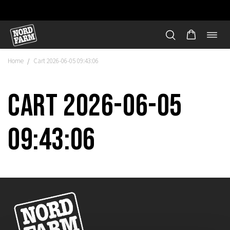
Öppn
Hoppa
navi
till
Home
Cart 2026-06-05 09:43:06
/
innehåll
Cart 2026-06-05
09:43:06
"