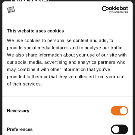
Alla priser på tillbehör och tillval gäller vid köp av ny maskin. Priserna
This website uses cookies
gäller inte vid köp av enskild produkt, till exempel
reservdel. Kontakta din lokala återförsäljare för aktuella priser.
We use cookies to personalise content and ads, to
provide social media features and to analyse our traffic.
We also share information about your use of our site with
Surgatan 12, 602 28
our social media, advertising and analytics partners who
Norrköping, Sweden
may combine it with other information that you’ve
+46 (0)11 – 19 70 40
provided to them or that they’ve collected from your use
of their services.
marknad@nordfarm.se
Consent
Necessary
Selection
Preferences