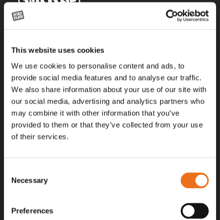
Alla priser på tillbehör och tillval gäller vid köp av ny maskin. Priserna
This website uses cookies
gäller inte vid köp av enskild produkt, till exempel
reservdel. Kontakta din lokala återförsäljare för aktuella priser.
We use cookies to personalise content and ads, to
provide social media features and to analyse our traffic.
We also share information about your use of our site with
Surgatan 12, 602 28
our social media, advertising and analytics partners who
Norrköping, Sweden
may combine it with other information that you’ve
+46 (0)11 – 19 70 40
provided to them or that they’ve collected from your use
of their services.
marknad@nordfarm.se
Consent
Necessary
Selection
Preferences