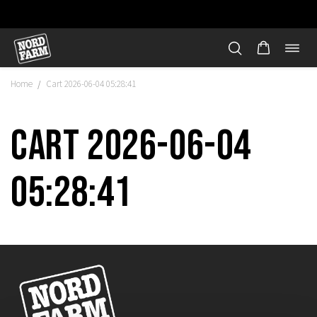
Öppn
Hoppa
navi
till
Home
Cart 2026-06-04 05:28:41
/
innehåll
Cart 2026-06-04
05:28:41
"