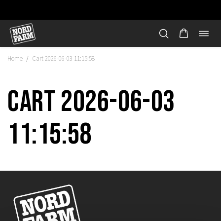
Öppn
Hoppa
navi
till
Home
Cart 2026-06-03 11:15:58
/
innehåll
Cart 2026-06-03
11:15:58
"