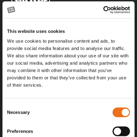
Alla priser på tillbehör och tillval gäller vid köp av ny maskin. Priserna
This website uses cookies
gäller inte vid köp av enskild produkt, till exempel
reservdel. Kontakta din lokala återförsäljare för aktuella priser.
We use cookies to personalise content and ads, to
provide social media features and to analyse our traffic.
We also share information about your use of our site with
Surgatan 12, 602 28
our social media, advertising and analytics partners who
Norrköping, Sweden
may combine it with other information that you’ve
+46 (0)11 – 19 70 40
provided to them or that they’ve collected from your use
of their services.
marknad@nordfarm.se
Consent
Necessary
Selection
Preferences