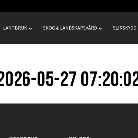
LANTBRUK
SKOG & LANDSKAPSVÅRD
SLIRSKYDD
le
Toggle
Toggle
REPRENAD"
"LANTBRUK"
"SKOG
menu
&
LANDSKAPSVÅRD
menu
2026-05-27 07:20:0