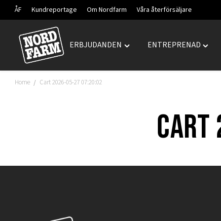
ÅF
Kundreportage
Om Nordfarm
Våra återförsäljare
ERBJUDANDEN
ENTREPRENAD
Hoppa
Toggle
Togg
till
"ERBJUDANDEN"
"ENT
innehåll
menu
menu
Home
Cart 2026-05-27 07:20:02
/
Cart 