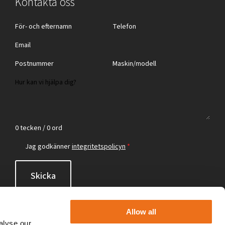
Kontakta oss
0 tecken / 0 ord
Jag godkänner
integritetspolicyn
*
Skicka
Allow all
alyse our