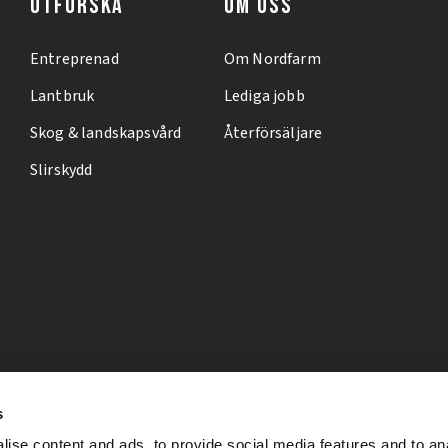
UTFORSKA
OM OSS
Entreprenad
Om Nordfarm
Lantbruk
Lediga jobb
Skog & landskapsvård
Återförsäljare
Slirskydd
s
ise content and ads, to provide social media features and to an